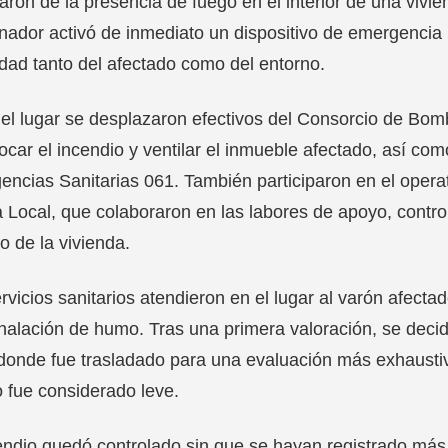
aron de la presencia de fuego en el interior de una vivie
nador activó de inmediato un dispositivo de emergencia p
dad tanto del afectado como del entorno.
el lugar se desplazaron efectivos del Consorcio de Bom
ocar el incendio y ventilar el inmueble afectado, así com
ncias Sanitarias 061. También participaron en el operat
a Local, que colaboraron en las labores de apoyo, control
o de la vivienda.
rvicios sanitarios atendieron en el lugar al varón afec
halación de humo. Tras una primera valoración, se decid
donde fue trasladado para una evaluación más exhaustiv
 fue considerado leve.
endio quedó controlado sin que se hayan registrado má