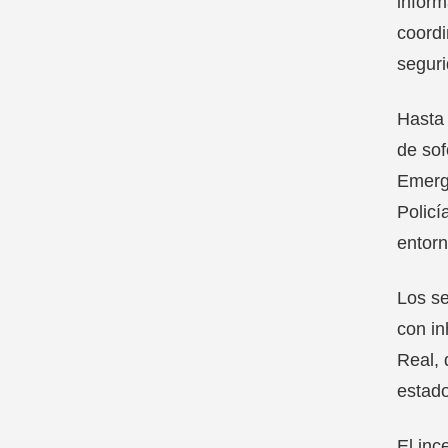
inform
coordi
seguri
Hasta 
de sof
Emerge
Policí
entorn
Los se
con in
Real, 
estado
El inc