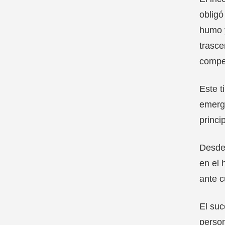
obligó
humo y
trasce
compe
Este t
emerge
princi
Desde 
en el 
ante c
El suc
person