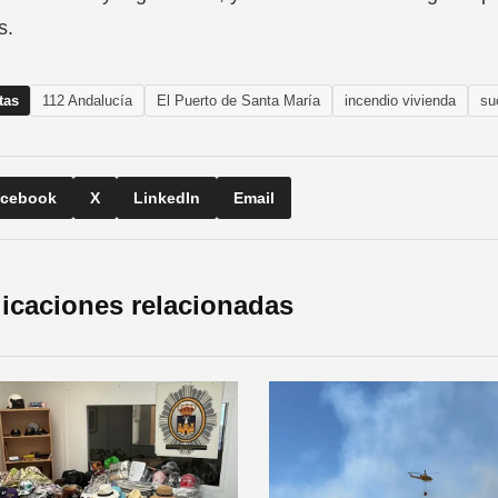
s.
tas
112 Andalucía
El Puerto de Santa María
incendio vivienda
su
cebook
X
LinkedIn
Email
icaciones relacionadas