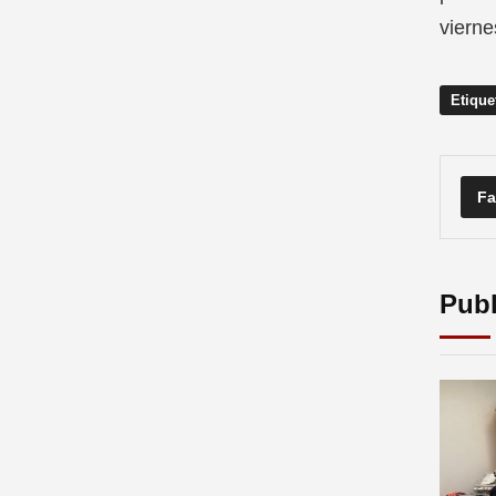
vierne
Etique
Fa
Publ