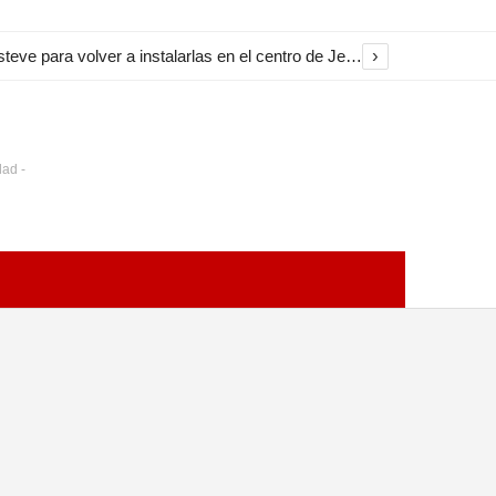
›
El Ayuntamiento inicia la restauración de las marquesinas de Plaza Esteve para volver a instalarlas en el centro de Jerez
dad -