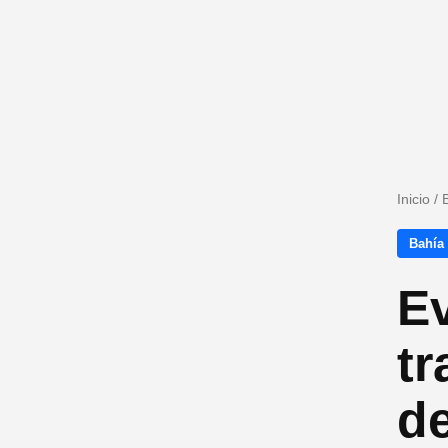
Inicio
/
Bahía
E
tr
de