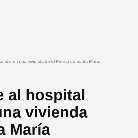
cendio en una vivienda de El Puerto de Santa María
al hospital
una vivienda
a María