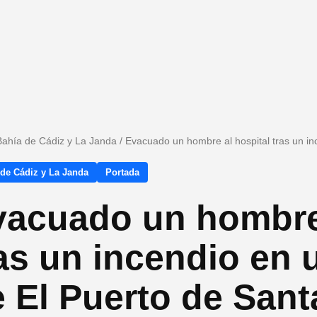
Bahía de Cádiz y La Janda
/
Evacuado un hombre al hospital tras un in
 de Cádiz y La Janda
Portada
vacuado un hombre 
as un incendio en 
 El Puerto de Sant