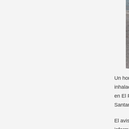
Un hom
inhala
en El 
Santan
El avi