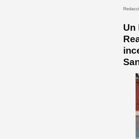
Redacc
Un 
Rea
inc
San