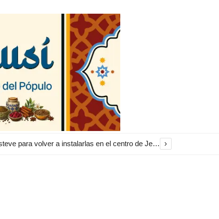
›
El Ayuntamiento inicia la restauración de las marquesinas de Plaza Esteve para volver a instalarlas en el centro de Jerez