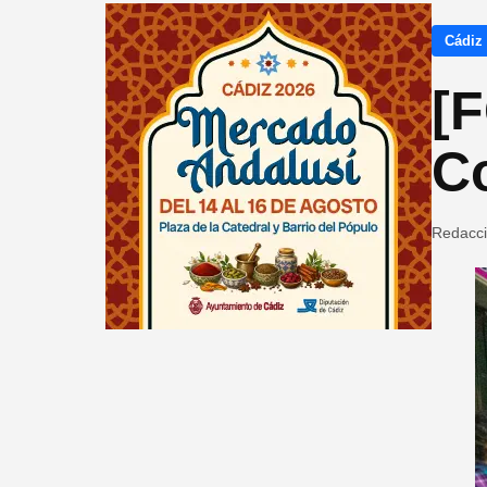
Cádiz
[
C
Redacc