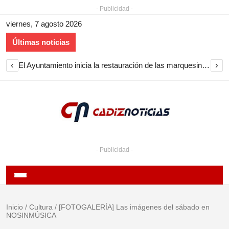
- Publicidad -
viernes, 7 agosto 2026
Últimas noticias
‹
›
El Ayuntamiento inicia la restauración de las marquesinas de Plaza Esteve para volver a instalarlas en el centro de Jerez
- Publicidad -
Inicio
/
Cultura
/
[FOTOGALERÍA] Las imágenes del sábado en
NOSINMÚSICA