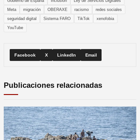
Gobierno de España
inclusión
Ley de Servicios Digitales
Meta
migración
OBERAXE
racismo
redes sociales
seguridad digital
Sistema FARO
TikTok
xenofobia
YouTube
Facebook
X
LinkedIn
Email
Publicaciones relacionadas