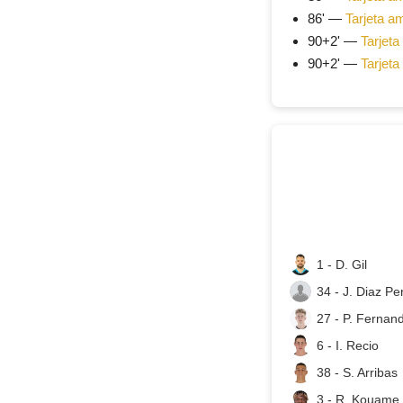
86' —
Tarjeta am
90+2' —
Tarjeta
90+2' —
Tarjeta
1 - D. Gil
34 - J. Diaz Pe
27 - P. Fernan
6 - I. Recio
38 - S. Arribas
3 - R. Kouame