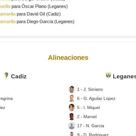
arilla
para Óscar Plano (Leganes)
 amarilla
para David Gil (Cadiz)
 amarilla
para Diego García (Leganes)
Alineaciones
Cadiz
Legane
1 - J. Soriano
regrina
6 - G. Aguilar Lopez
dez
5 - I. Miquel
2 - Marvel
17 - N. Garcia
9 - D. Rodriguez