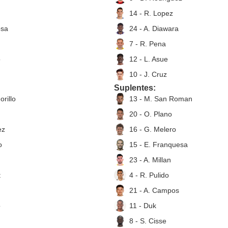
14 - R. Lopez
osa
24 - A. Diawara
7 - R. Pena
o
12 - L. Asue
10 - J. Cruz
Suplentes:
orillo
13 - M. San Roman
20 - O. Plano
ez
16 - G. Melero
o
15 - E. Franquesa
23 - A. Millan
t
4 - R. Pulido
21 - A. Campos
o
11 - Duk
8 - S. Cisse