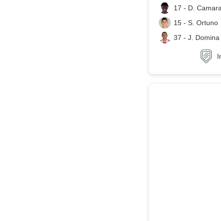
17 - D. Camar
15 - S. Ortuno
37 - J. Domina
I