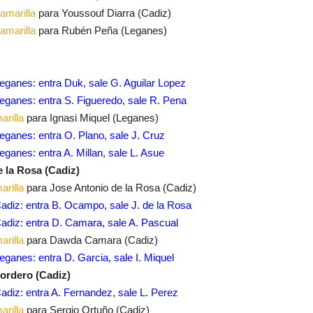
 amarilla
para Youssouf Diarra (Cadiz)
 amarilla
para Rubén Peña (Leganes)
ganes: entra Duk, sale G. Aguilar Lopez
ganes: entra S. Figueredo, sale R. Pena
arilla
para Ignasi Miquel (Leganes)
ganes: entra O. Plano, sale J. Cruz
ganes: entra A. Millan, sale L. Asue
e la Rosa (Cadiz)
arilla
para Jose Antonio de la Rosa (Cadiz)
diz: entra B. Ocampo, sale J. de la Rosa
diz: entra D. Camara, sale A. Pascual
arilla
para Dawda Camara (Cadiz)
ganes: entra D. Garcia, sale I. Miquel
Cordero (Cadiz)
diz: entra A. Fernandez, sale L. Perez
arilla
para Sergio Ortuño (Cadiz)