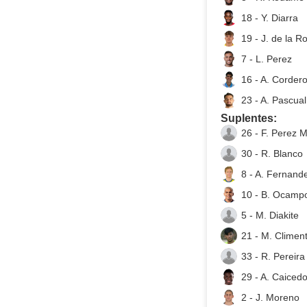
18 - Y. Diarra
19 - J. de la R
7 - L. Perez
16 - A. Corder
23 - A. Pascual
Suplentes:
26 - F. Perez M
30 - R. Blanco
8 - A. Fernand
10 - B. Ocamp
5 - M. Diakite
21 - M. Climen
33 - R. Pereira
29 - A. Caiced
2 - J. Moreno