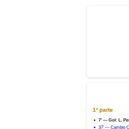
1ª parte
7' — Gol: L. Pe
37' — Cambio Ca