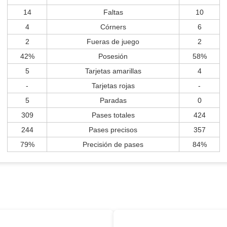
14
Faltas
10
4
Córners
6
2
Fueras de juego
2
42%
Posesión
58%
5
Tarjetas amarillas
4
-
Tarjetas rojas
-
5
Paradas
0
309
Pases totales
424
244
Pases precisos
357
79%
Precisión de pases
84%