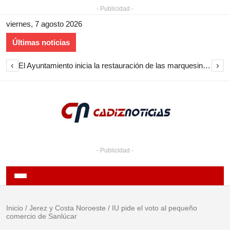
- Publicidad -
viernes, 7 agosto 2026
Últimas noticias
‹
›
El Ayuntamiento inicia la restauración de las marquesinas de Plaza Esteve para volver a instalarlas en el centro de Jerez
- Publicidad -
Inicio
/
Jerez y Costa Noroeste
/
IU pide el voto al pequeño
comercio de Sanlúcar