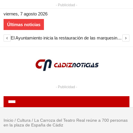
- Publicidad -
viernes, 7 agosto 2026
Últimas noticias
‹
›
El Ayuntamiento inicia la restauración de las marquesinas de Plaza Esteve para volver a instalarlas en el centro de Jerez
- Publicidad -
Inicio
/
Cultura
/
La Carroza del Teatro Real reúne a 700 personas
en la plaza de España de Cádiz