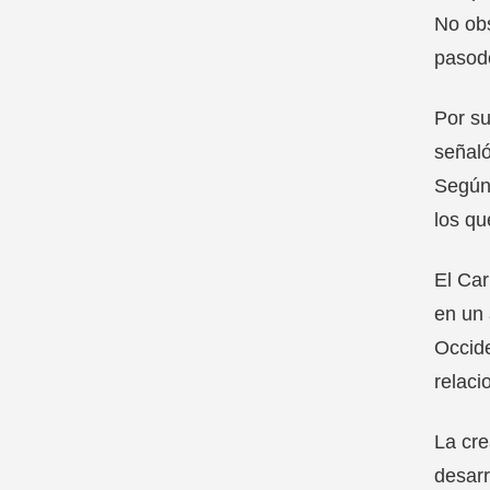
No obs
pasod
Por su
señaló
Según 
los qu
El Car
en un 
Occide
relaci
La cre
desarr