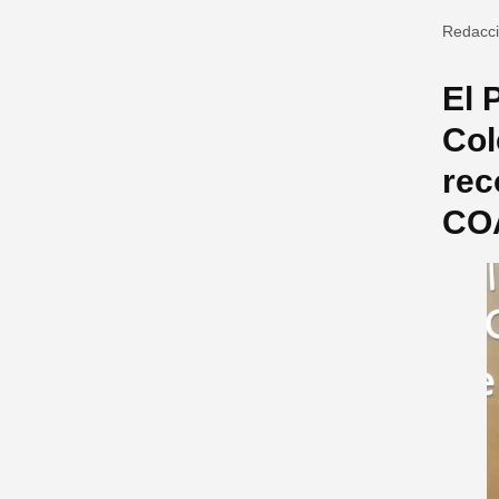
Redacc
El 
Col
rec
COA