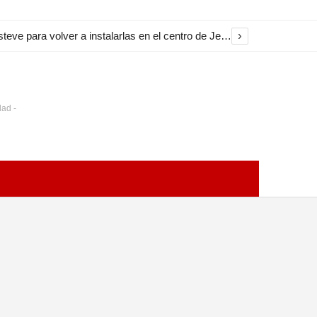
›
El Ayuntamiento inicia la restauración de las marquesinas de Plaza Esteve para volver a instalarlas en el centro de Jerez
dad -