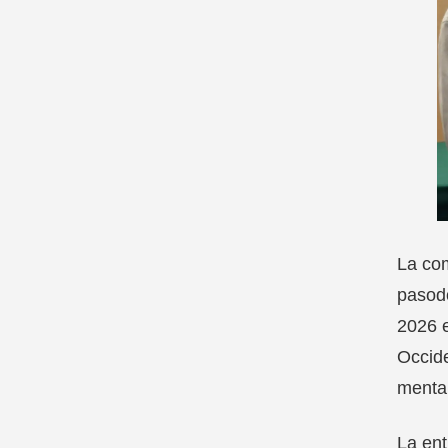
La com
pasodo
2026 e
Occide
mental
La ent