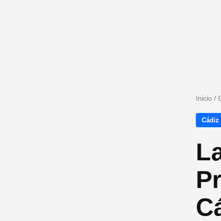
Inicio
/
Cádiz
L
Pr
Cá