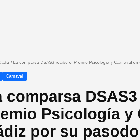
Cádiz
/
La comparsa DSAS3 recibe el Premio Psicología y Carnaval en C
Carnaval
a comparsa DSAS3 r
emio Psicología y
diz por su pasodob