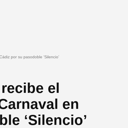
ádiz por su pasodoble ‘Silencio’
ecibe el
 Carnaval en
le ‘Silencio’