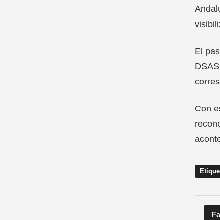
Andalu
visibil
El pas
DSAS3 
corres
Con es
recono
aconte
Etique
Fa