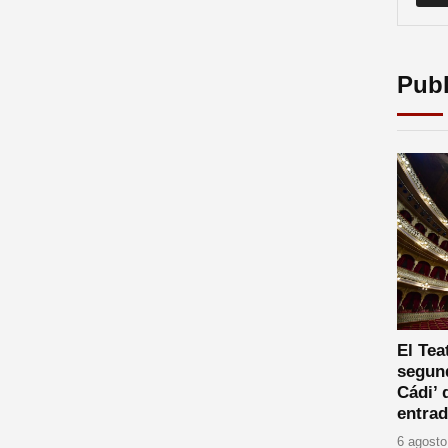
Publ
El Te
segund
Cádi’ 
entrad
6 agosto