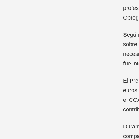
profes
Obregó
Según 
sobre 
necesi
fue in
El Pre
euros.
el COA
contri
Durant
compar