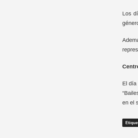
Los d
género
Ademá
repres
Centr
El día
“Baile
en el 
Etique