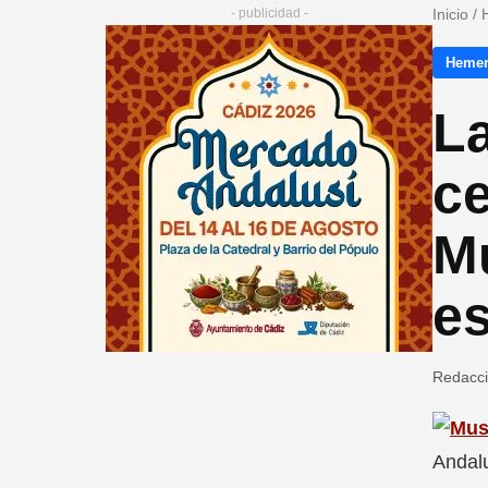
- publicidad -
Inicio
/
Hemer
La
ce
M
es
Redacc
Andal