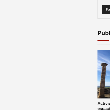
Fa
Publ
Activi
espaci