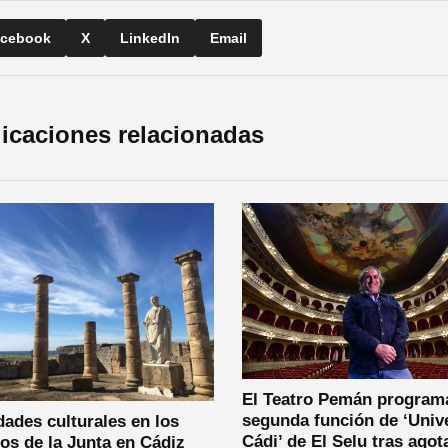
cebook
X
LinkedIn
Email
icaciones relacionadas
El Teatro Pemán program
segunda función de ‘Univ
dades culturales en los
Cádi’ de El Selu tras agot
os de la Junta en Cádiz