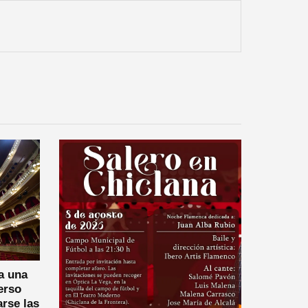
a una
erso
arse las