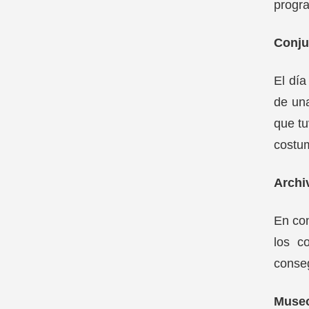
progra
Conju
El día
de una
que tu
costum
Archi
En co
los c
conseg
Museo