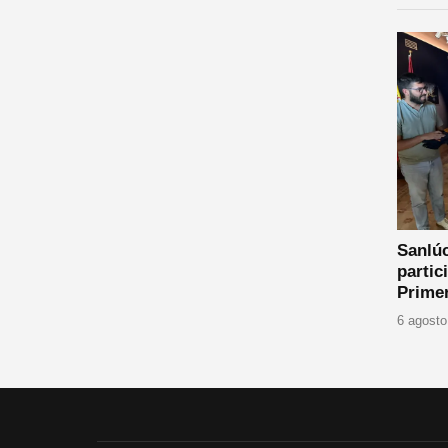
Sanlúc
partic
Primer
6 agosto