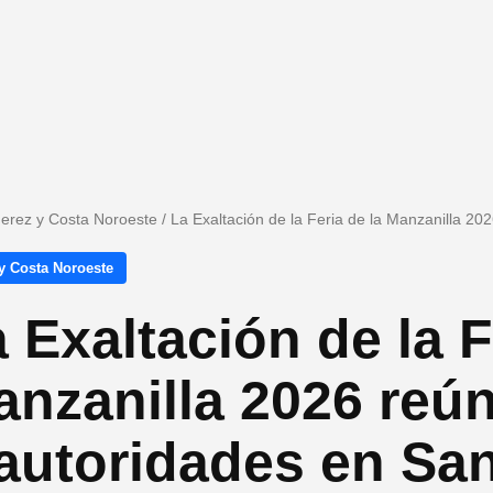
Jerez y Costa Noroeste
/
La Exaltación de la Feria de la Manzanilla 20
y Costa Noroeste
 Exaltación de la F
nzanilla 2026 reún
autoridades en Sa