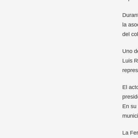
Durant
la aso
del co
Uno de
Luis R
repres
El act
presid
En su 
munici
La Fer