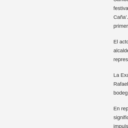
festiv
Caña’.
primer
El act
alcald
repres
La Exa
Rafael
bodegu
En rep
signif
impuls