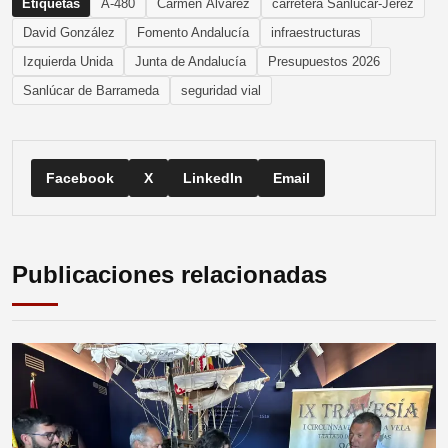
Etiquetas
A-480
Carmen Álvarez
carretera Sanlúcar-Jerez
David González
Fomento Andalucía
infraestructuras
Izquierda Unida
Junta de Andalucía
Presupuestos 2026
Sanlúcar de Barrameda
seguridad vial
Facebook
X
LinkedIn
Email
Publicaciones relacionadas