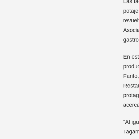
Las ta
potaje
revuel
Asocia
gastr
En est
produc
Farito
Restau
protag
acerca
“Al ig
Tagarn