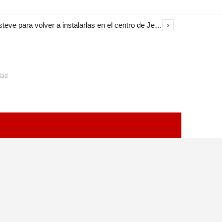
›
El Ayuntamiento inicia la restauración de las marquesinas de Plaza Esteve para volver a instalarlas en el centro de Jerez
dad -