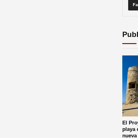
Fa
Publ
El Pro
playa 
nueva 