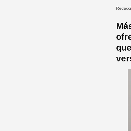
Redacc
Más
ofr
que
ver