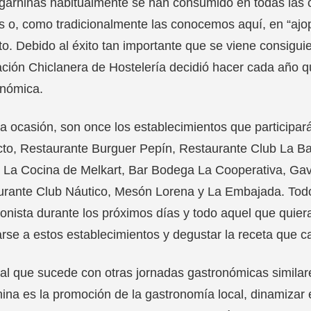
garninas habitualmente se han consumido en todas las ca
s o, como tradicionalmente las conocemos aquí, en “ajop
to. Debido al éxito tan importante que se viene consigu
ción Chiclanera de Hostelería decidió hacer cada año q
onómica.
a ocasión, son once los establecimientos que participar
to, Restaurante Burguer Pepín, Restaurante Club La Ba
, La Cocina de Melkart, Bar Bodega La Cooperativa, Gav
rante Club Náutico, Mesón Lorena y La Embajada. Todos 
onista durante los próximos días y todo aquel que quier
rse a estos establecimientos y degustar la receta que c
ual que sucede con otras jornadas gastronómicas similar
ina es la promoción de la gastronomía local, dinamizar 