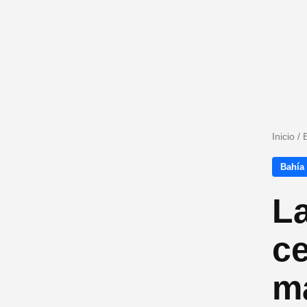
Inicio
/
Bahía
La
ce
m