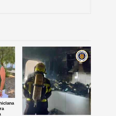
hiclana
ra
a