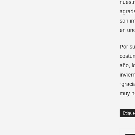
nuestr
agrade
son im
en uno
Por su
costum
año, l
invier
“graci
muy n
Etique