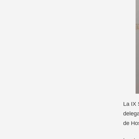
La IX 
delega
de Hos