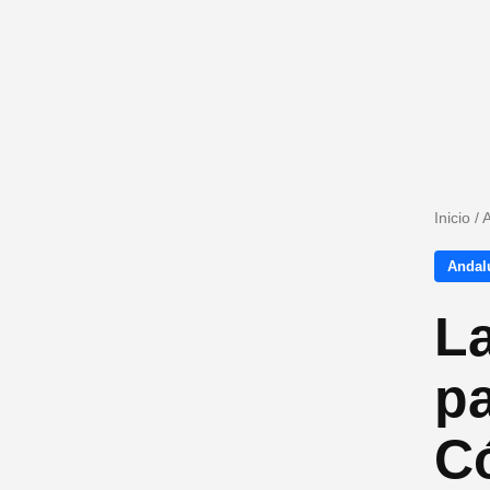
Inicio
/
A
Andalu
L
pa
C