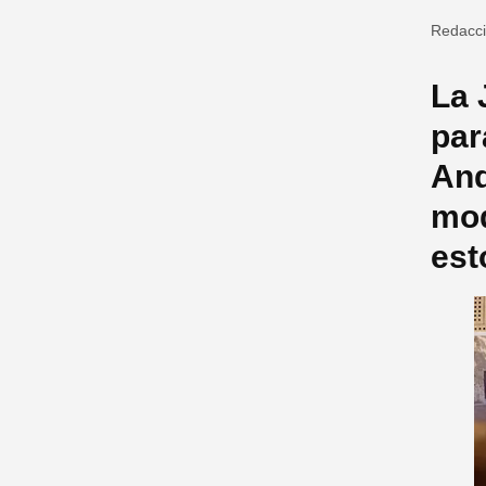
Redacc
La 
par
And
mod
est