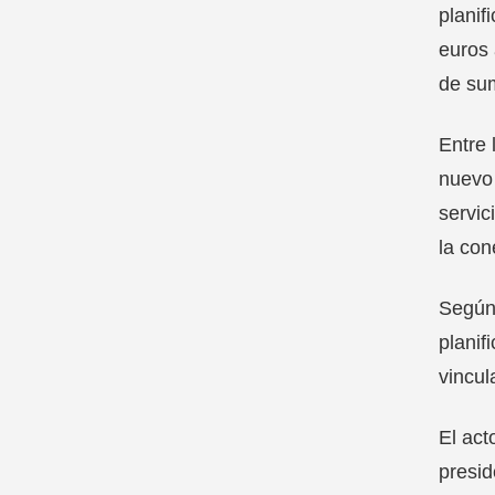
planif
euros 
de sum
Entre 
nuevo 
servic
la con
Según 
planif
vincul
El act
presid