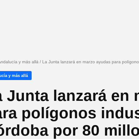
ndalucía y más allá
/
La Junta lanzará en marzo ayudas para polígonos
cía y más allá
a Junta lanzará en
ra polígonos indus
órdoba por 80 mill