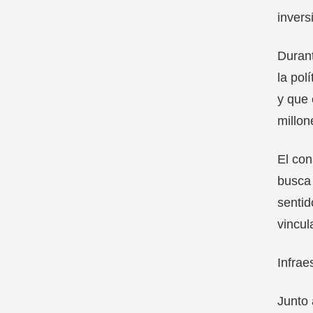
invers
Durant
la pol
y que 
millon
El con
busca 
sentid
vincul
Infrae
Junto 