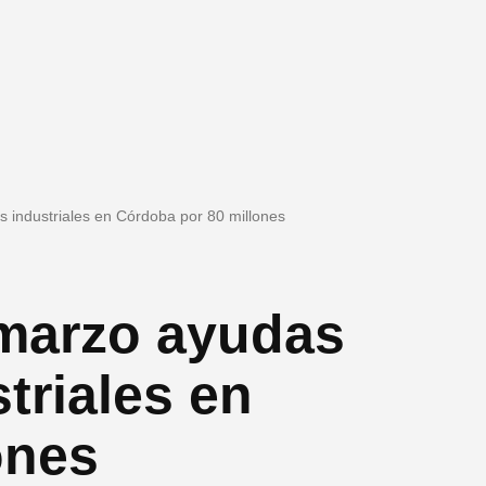
 industriales en Córdoba por 80 millones
 marzo ayudas
triales en
ones