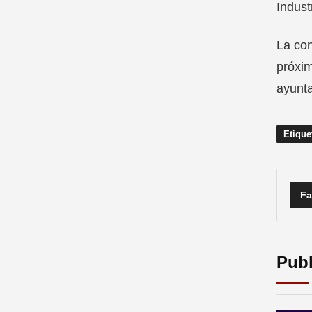
Indust
La con
próxim
ayunta
Etique
Fa
Publ