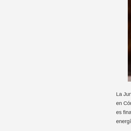
La Jun
en Cór
es fin
energí