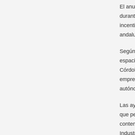
El anu
durant
incent
andalu
Según 
espaci
Córdob
empre
autón
Las ay
que pe
contem
Indust