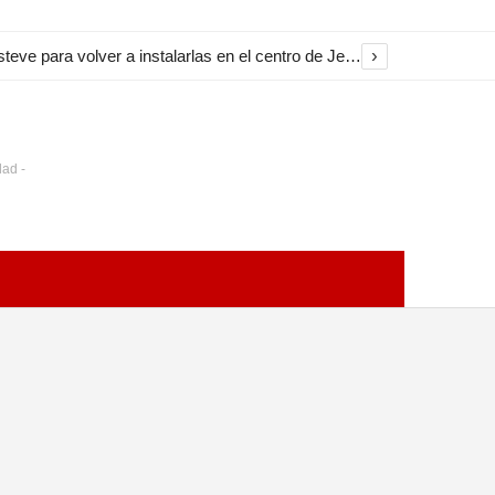
›
El Ayuntamiento inicia la restauración de las marquesinas de Plaza Esteve para volver a instalarlas en el centro de Jerez
dad -