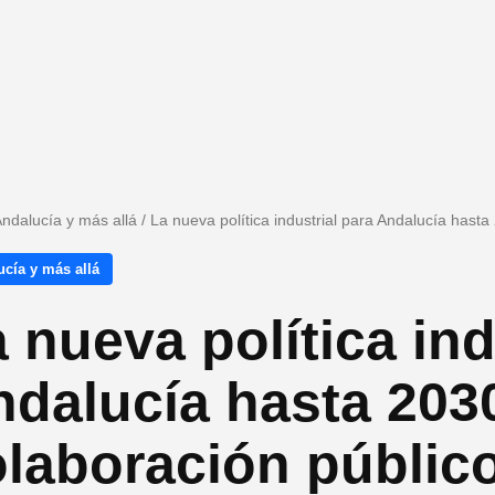
ndalucía y más allá
/
La nueva política industrial para Andalucía hasta
cía y más allá
 nueva política ind
dalucía hasta 2030
laboración públic