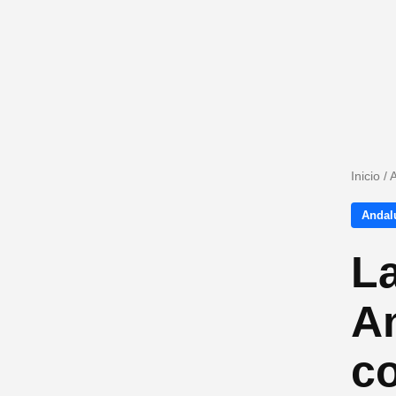
Inicio
/
A
Andalu
La
An
co