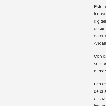
Este n
indust
digita
docume
dotar 
Andalu
Con ca
sólido
numero
Las re
de cri
eficaz
las ya