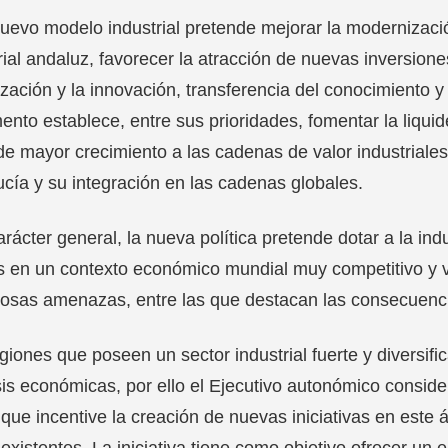
uevo modelo industrial pretende mejorar la modernización
rial andaluz, favorecer la atracción de nuevas inversion
lización y la innovación, transferencia del conocimiento y
nto establece, entre sus prioridades, fomentar la liqu
de mayor crecimiento a las cadenas de valor industrial
cía y su integración en las cadenas globales.
rácter general, la nueva política pretende dotar a la in
s en un contexto económico mundial muy competitivo y v
sas amenazas, entre las que destacan las consecuenci
giones que poseen un sector industrial fuerte y diversif
sis económicas, por ello el Ejecutivo autonómico conside
 que incentive la creación de nuevas iniciativas en este 
 existentes. La iniciativa tiene como objetivo ofrecer un e