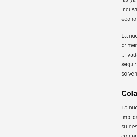
indust
econom
La nue
primer
privad
seguir
solven
Cola
La nue
implic
su des
contar