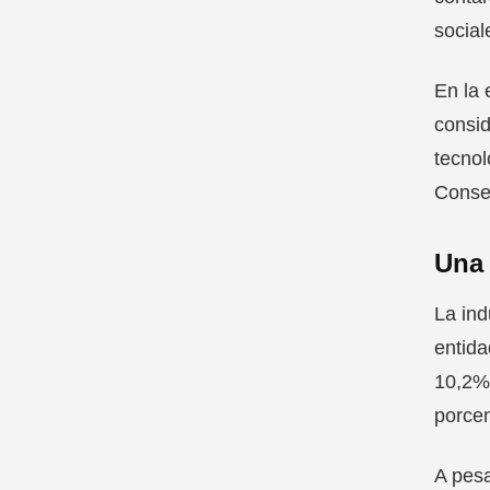
social
En la 
consid
tecnol
Conse
Una 
La ind
entida
10,2% 
porcen
A pesa