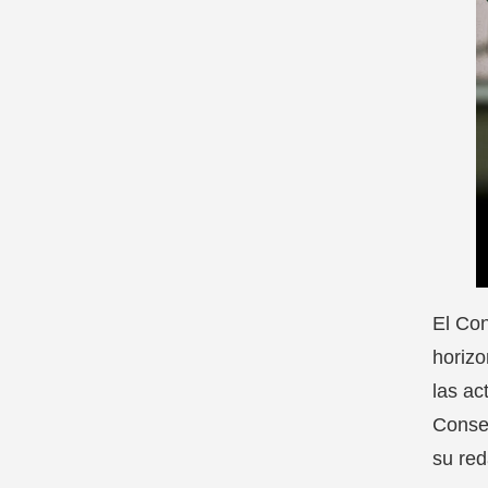
El Con
horizo
las ac
Consej
su red