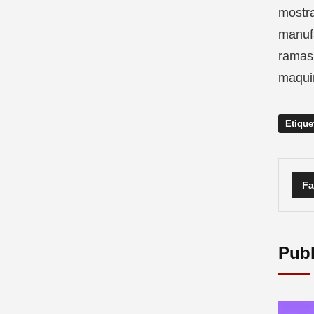
mostr
manufa
ramas 
maquin
Etique
Fa
Publ