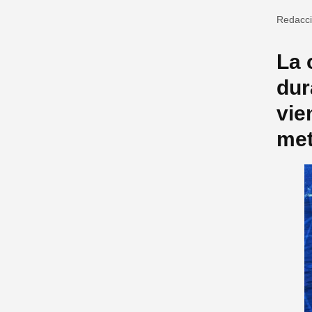
Redacc
La 
dur
vie
met