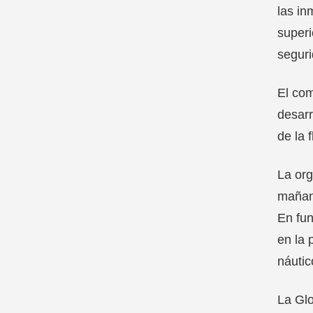
las in
superi
seguri
El com
desarr
de la 
La org
mañana
En fun
en la 
náutic
La Glo