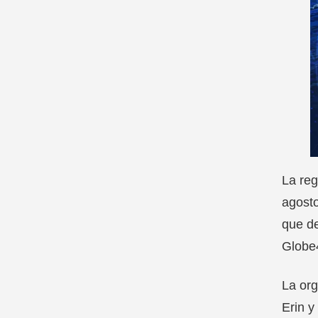
La reg
agosto
que de
Globe4
La org
Erin y