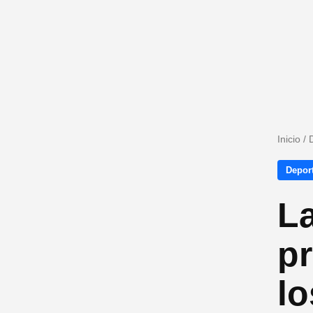
Inicio
/
Depor
La
pr
lo