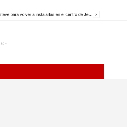
›
El Ayuntamiento inicia la restauración de las marquesinas de Plaza Esteve para volver a instalarlas en el centro de Jerez
dad -