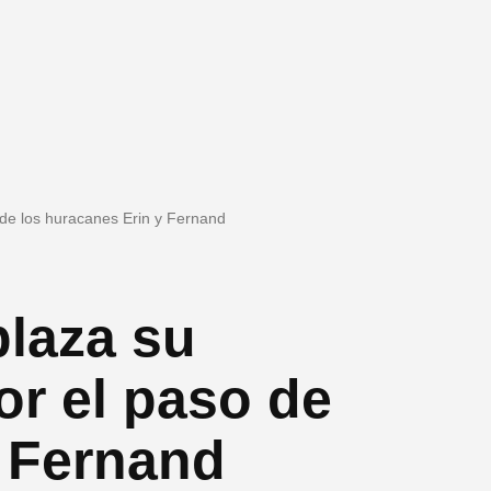
 de los huracanes Erin y Fernand
plaza su
or el paso de
y Fernand