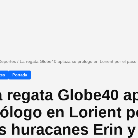
Deportes
/
La regata Globe40 aplaza su prólogo en Lorient por el paso
tes
Portada
 regata Globe40 a
ólogo en Lorient p
s huracanes Erin 