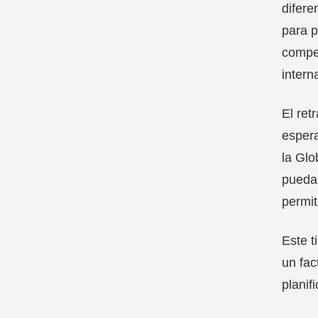
difere
para p
compet
intern
El ret
espera
la Glo
pueda 
permit
Este t
un fac
planif