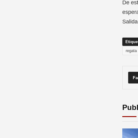
De est
espera
Salida
Etique
regata 
Fa
Publ