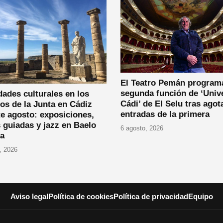
El Teatro Pemán program
segunda función de ‘Univ
dades culturales en los
Cádi’ de El Selu tras agot
os de la Junta en Cádiz
entradas de la primera
e agosto: exposiciones,
s guiadas y jazz en Baelo
6 agosto, 2026
ia
, 2026
Aviso legal
Política de cookies
Política de privacidad
Equipo