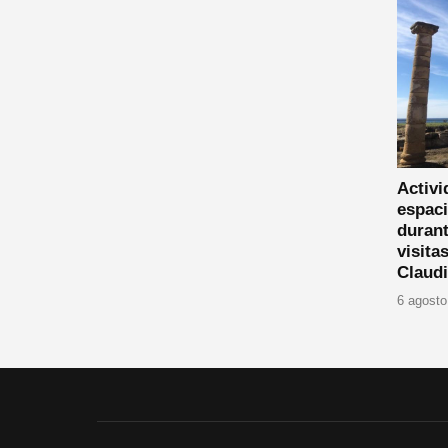
Activi
espaci
durant
visita
Claud
6 agosto