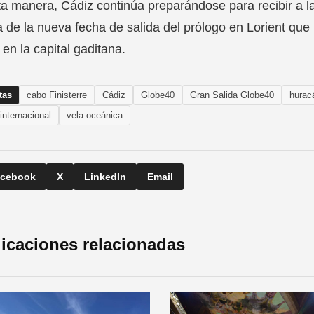
a manera, Cádiz continúa preparándose para recibir a la 
 de la nueva fecha de salida del prólogo en Lorient que 
 en la capital gaditana.
tas
cabo Finisterre
Cádiz
Globe40
Gran Salida Globe40
hurac
internacional
vela oceánica
cebook
X
LinkedIn
Email
icaciones relacionadas