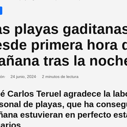
s playas gaditanas
sde primera hora 
añana tras la noch
ión
24 junio, 2024
2 minutos de lectura
é Carlos Teruel agradece la labo
sonal de playas, que ha consegu
ana estuvieran en perfecto esta
arios