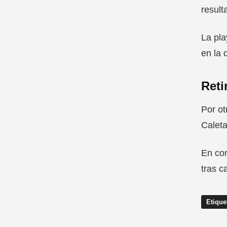
result
La pla
en la 
Reti
Por ot
Caleta
En con
tras c
Etique