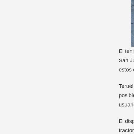
El ten
San Ju
estos 
Teruel
posibl
usuari
El dis
tracto