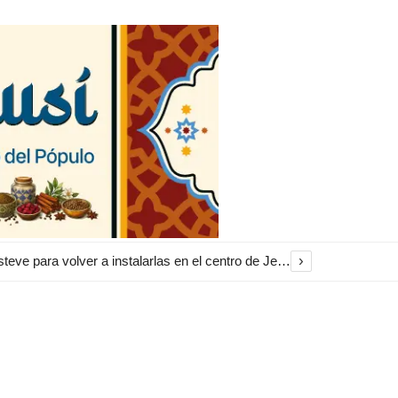
›
El Ayuntamiento inicia la restauración de las marquesinas de Plaza Esteve para volver a instalarlas en el centro de Jerez