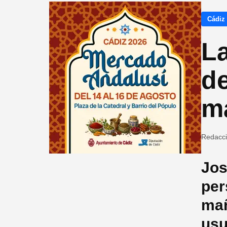
Cádiz
La
de
m
Redacc
Jos
per
mañ
usu