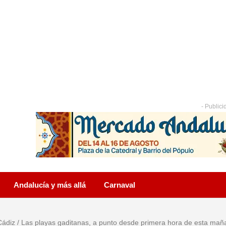
- Publici
Andalucía y más allá
Carnaval
Cádiz
/
Las playas gaditanas, a punto desde primera hora de esta mañ