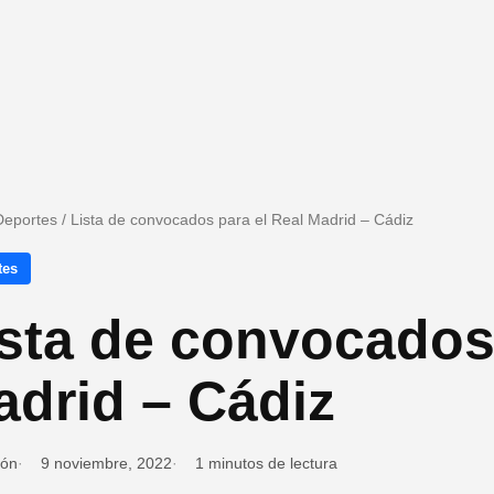
Deportes
/
Lista de convocados para el Real Madrid – Cádiz
tes
sta de convocados 
drid – Cádiz
ión
9 noviembre, 2022
1 minutos de lectura