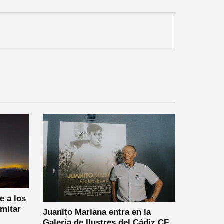
e a los
imitar
Juanito Mariana entra en la
Galería de Ilustres del Cádiz CF