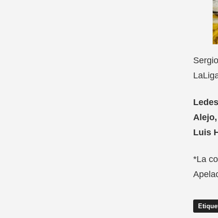
Sergio
LaLiga
Ledes
Alejo
Luis 
*La co
Apelac
Etique