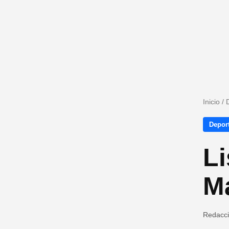
Inicio
/
Depor
Li
Ma
Redacc