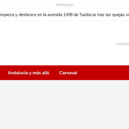
- Publicidad -
l paro en Sanlúcar en julio de 2026 baja en 191 personas y encade
- Publici
Andalucía y más allá
Carnaval