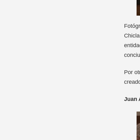
Fotógr
Chicla
entida
conci
Por ot
creado
Juan 