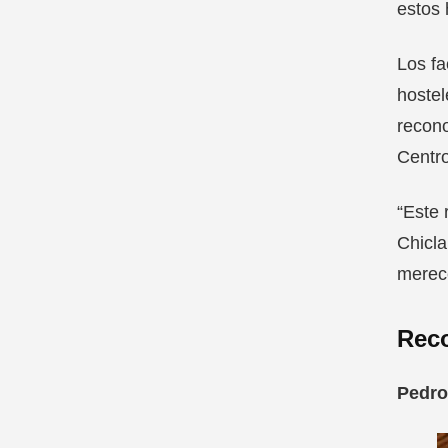
estos
Los fa
hostel
recono
Centro
“Este 
Chicla
merece
Rec
Pedro