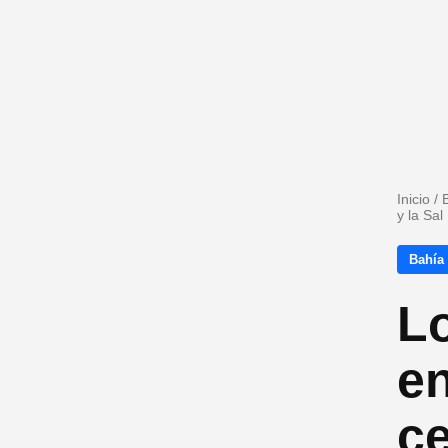
Inicio
/
y la Sal
Bahía
Lo
en
ce