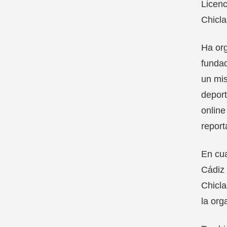
Licenc
Chicla
Ha org
fundad
un mis
deport
online
report
En cua
Cádiz
Chicl
la org