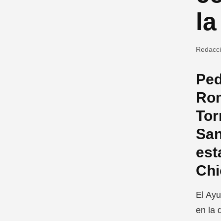
la
Redacc
Ped
Rom
Tor
San
est
Chi
El Ayu
en la 