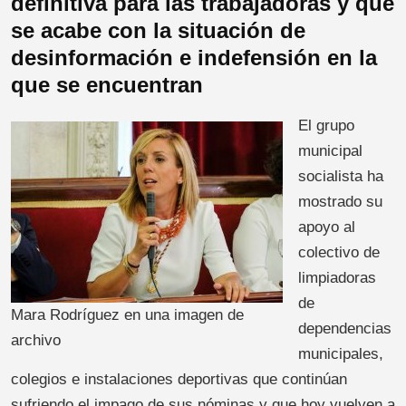
definitiva para las trabajadoras y que
se acabe con la situación de
desinformación e indefensión en la
que se encuentran
El grupo
municipal
socialista ha
mostrado su
apoyo al
colectivo de
limpiadoras
de
Mara Rodríguez en una imagen de
dependencias
archivo
municipales,
colegios e instalaciones deportivas que continúan
sufriendo el impago de sus nóminas y que hoy vuelven a