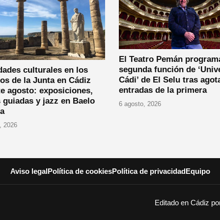
El Teatro Pemán program
segunda función de ‘Univ
dades culturales en los
Cádi’ de El Selu tras agot
os de la Junta en Cádiz
entradas de la primera
e agosto: exposiciones,
s guiadas y jazz en Baelo
6 agosto, 2026
ia
, 2026
Aviso legal
Política de cookies
Política de privacidad
Equipo
Editado en Cádiz p