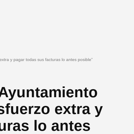
xtra y pagar todas sus facturas lo antes posible”
 Ayuntamiento
sfuerzo extra y
uras lo antes