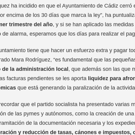
uez ha incidido en que el Ayuntamiento de Cádiz cerró e
or encima de los 30 días que marca la ley”, ha puntuali
mer trimestre del año
, y si se han aplicado las medida
 de alarma, esperamos que los días para realizar el pa
untamiento tiene que hacer un esfuerzo extra y pagar tod
rado Mara Rodríguez, “es fundamental que las pequeña
 de la administración local
, que además son las que m
as facturas pendientes se les aporta
liquidez para afr
ómicas
que está generando la paralización de la activida
ecordar que el partido socialista ha presentado varias 
ión de las pymes y autónomos, como la creación de un
tramitación de la documentación necesaria y los expedien
ración y reducción de tasas, cánones e impuestos, o