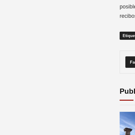
posibl
recibo
Etique
Fa
Publ