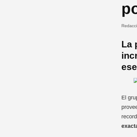
po
Redacc
La 
inc
ese
El gru
provee
record
exact