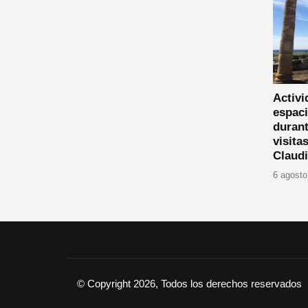
Activi
espaci
durant
visita
Claud
6 agosto
© Copyright 2026, Todos los derechos reservados