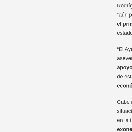
Rodríg
“aún p
el pri
estado
“El Ay
aseve
apoyo
de est
econ
Cabe r
situac
en la 
exone