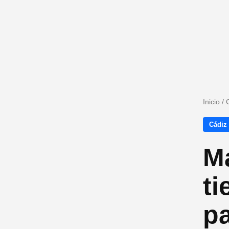
Inicio
/
Cádiz
M
ti
pa