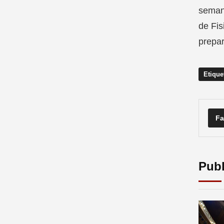
semana
de Fis
prepar
Etique
Fa
Publ