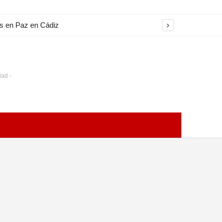
›
es en Paz en Cádiz
dad -