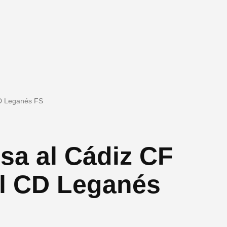
CD Leganés FS
sa al Cádiz CF
el CD Leganés