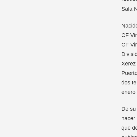
Sala N
Nacido
CF Vir
CF Vir
Divisi
Xerez 
Puerto
dos te
enero 
De su 
hacer 
que de