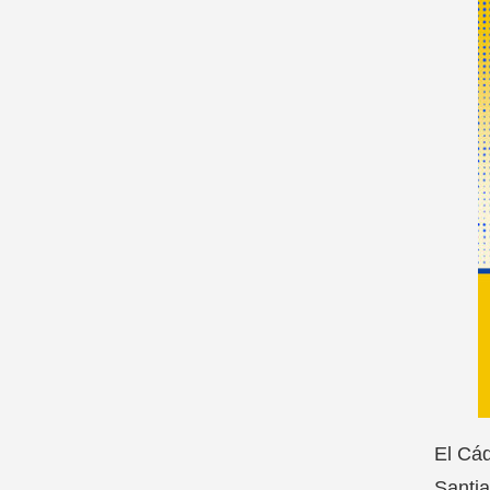
El Cád
Santia