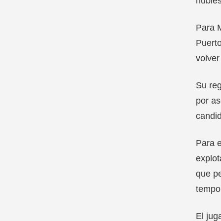
hubie
Para M
Puerto
volver
Su reg
por as
candid
Para e
explot
que pe
tempo
El jug