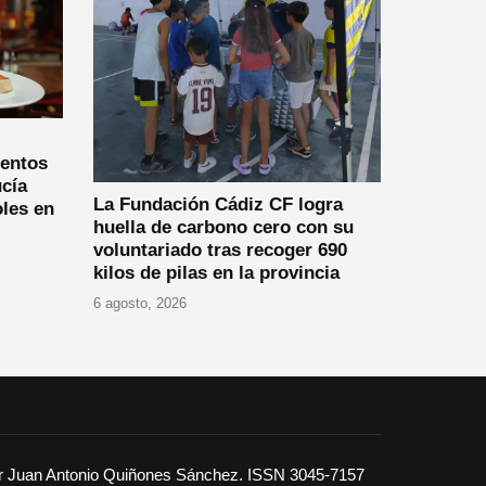
ientos
cía
La Fundación Cádiz CF logra
oles en
huella de carbono cero con su
voluntariado tras recoger 690
kilos de pilas en la provincia
6 agosto, 2026
or Juan Antonio Quiñones Sánchez. ISSN 3045-7157