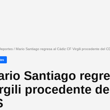
Deportes
/
Mario Santiago regresa al Cádiz CF Virgili procedente del 
tes
rio Santiago regre
rgili procedente d
S