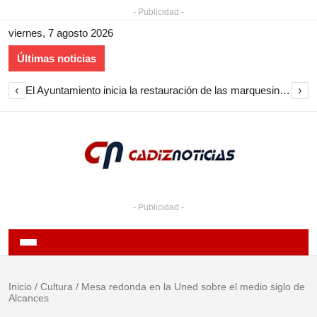
- Publicidad -
viernes, 7 agosto 2026
Últimas noticias
‹
›
El Ayuntamiento inicia la restauración de las marquesinas de Plaza Esteve para volver a instalarlas en el centro de Jerez
- Publicidad -
Inicio
/
Cultura
/
Mesa redonda en la Uned sobre el medio siglo de
Alcances