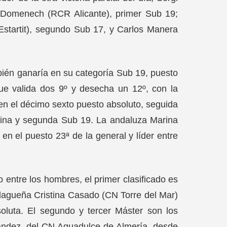
n Domenech (RCR Alicante), primer Sub 19;
Estartit), segundo Sub 17, y Carlos Manera
bién ganaría en su categoría Sub 19, puesto
e valida dos 9º y desecha un 12º, con la
) en el décimo sexto puesto absoluto, seguida
mina y segunda Sub 19. La andaluza Marina
en el puesto 23ª de la general y líder entre
o entre los hombres, el primer clasificado es
alagueña Cristina Casado (CN Torre del Mar)
soluta. El segundo y tercer Máster son los
ández, del CN Aguadulce de Almería, desde