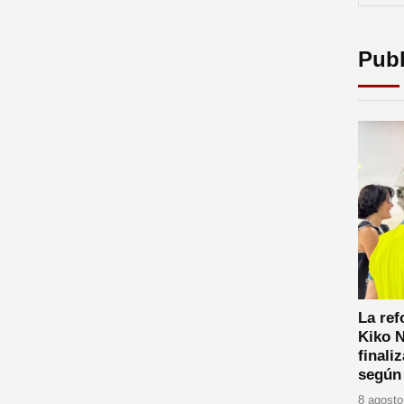
Publ
La ref
Kiko N
finali
según
8 agosto