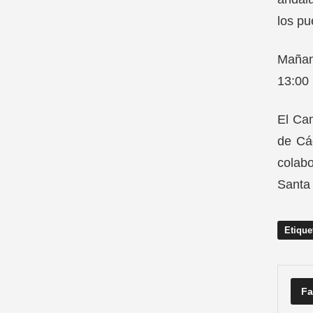
los pu
Mañana
13:00 
El Ca
de Cá
colabo
Santa 
Etique
Fa