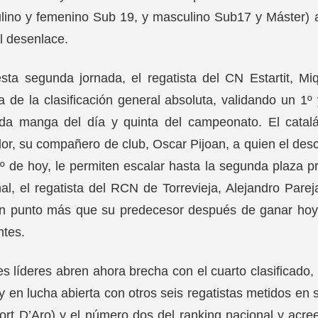
ino y femenino Sub 19, y masculino Sub17 y Máster) a 
l desenlace.
sta segunda jornada, el regatista del CN Estartit, M
 de la clasificación general absoluta, validando un 1
da manga del día y quinta del campeonato. El catal
or, su compañero de club, Oscar Pijoan, a quien el desc
º de hoy, le permiten escalar hasta la segunda plaza pr
al, el regatista del RCN de Torrevieja, Alejandro Parej
un punto más que su predecesor después de ganar hoy 
ntes.
es líderes abren ahora brecha con el cuarto clasificado, 
y en lucha abierta con otros seis regatistas metidos en
rt D’Aro) y el número dos del ranking nacional y acreedo