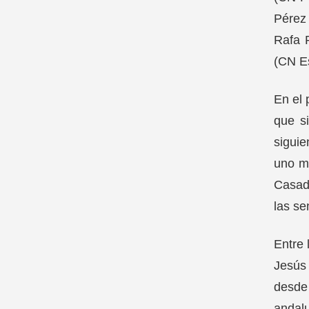
Pérez
Rafa R
(CN Es
En el 
que s
siguie
uno m
Casado
las se
Entre 
Jesús 
desde 
andal