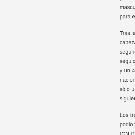
mascul
para e
Tras e
cabeza
segun
seguid
y un 4
nacion
sólo 
siguie
Los tr
podio 
(CN Po