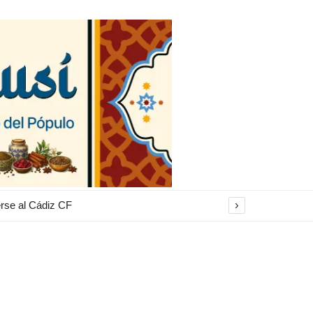
›
erse al Cádiz CF