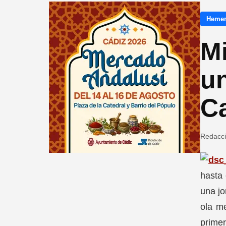
Hemer
Mi
un
C
Redacc
hasta 
una jo
ola me
primer