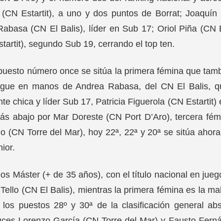
 (CN Estartit), a uno y dos puntos de Borrat; Joaquí
abasa (CN El Balis), líder en Sub 17; Oriol Piña (CN 
tartit), segundo Sub 19, cerrando el top ten.
puesto número once se sitúa la primera fémina que tam
igue en manos de Andrea Rabasa, del CN El Balis, qu
nte chica y líder Sub 17, Patricia Figuerola (CN Estartit
ás abajo por Mar Doreste (CN Port D’Aro), tercera fé
 (CN Torre del Mar), hoy 22ª, 22ª y 20ª se sitúa ahora 
nior.
los Máster (+ de 35 años), con el título nacional en jueg
Tello (CN El Balis), mientras la primera fémina es la m
los puestos 28º y 30ª de la clasificación general ab
uces Lorenzo García (CN Torre del Mar) y Fausto Fern