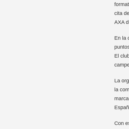
format
cita d
AXA d
En la 
puntos
El clu
campeo
La org
la com
marcas
Españ
Con es