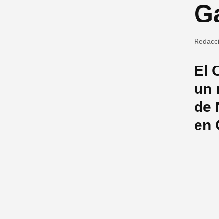
G
Redacc
El 
un 
de 
en 