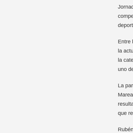
Jornad
compet
deport
Entre 
la act
la cat
uno de
La par
Mareas
result
que re
Rubén 