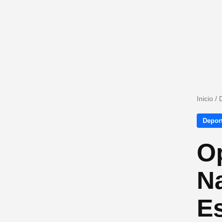
Inicio
/
Depor
Op
N
E