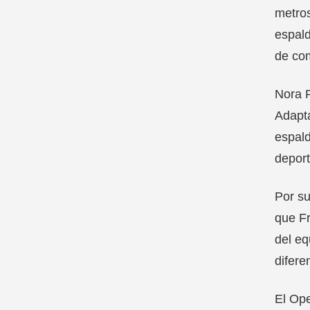
metros
espald
de com
Nora R
Adapta
espald
deport
Por su
que Fr
del eq
difere
El Ope