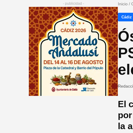
- publicidad -
Inicio
/
Cádiz
Ós
P
e
Redacc
El 
por
la 