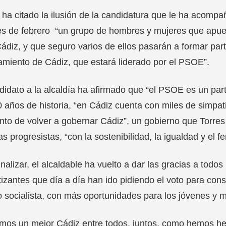
 ha citado la ilusión de la candidatura que le ha acompa
s de febrero “un grupo de hombres y mujeres que apues
ádiz, y que seguro varios de ellos pasarán a formar par
miento de Cádiz, que estará liderado por el PSOE”.
didato a la alcaldía ha afirmado que “el PSOE es un pa
 años de historia, “en Cádiz cuenta con miles de simpat
o de volver a gobernar Cádiz”, un gobierno que Torres
cas progresistas, “con la sostenibilidad, la igualdad y e
inalizar, el alcaldable ha vuelto a dar las gracias a todos 
izantes que día a día han ido pidiendo el voto para co
o socialista, con más oportunidades para los jóvenes y
mos un mejor Cádiz entre todos, juntos, como hemos h