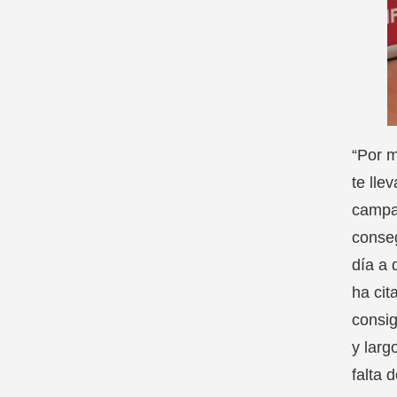
“Por 
te lle
campañ
conseg
día a 
ha cit
consi
y larg
falta 