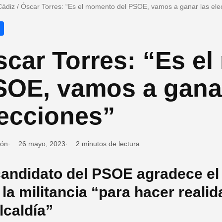
Cádiz
/
Óscar Torres: “Es el momento del PSOE, vamos a ganar las ele
car Torres: “Es e
SOE, vamos a ganar
lecciones”
ión
26 mayo, 2023
2 minutos de lectura
candidato del PSOE agradece el 
 la militancia “para hacer reali
alcaldía”