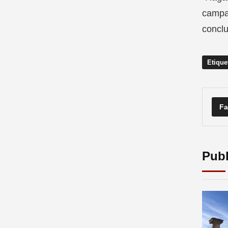
campañ
conclu
Etique
Fa
Publ