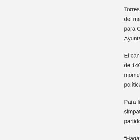
Torres
del me
para C
Ayunta
El can
de 140
moment
políti
Para f
simpat
partid
“Haga