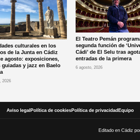
El Teatro Pemán program
segunda función de ‘Univ
dades culturales en los
Cádi’ de El Selu tras agot
os de la Junta en Cádiz
entradas de la primera
e agosto: exposiciones,
s guiadas y jazz en Baelo
6 agosto, 2026
ia
, 2026
Aviso legal
Política de cookies
Política de privacidad
Equipo
Editado en Cádiz p