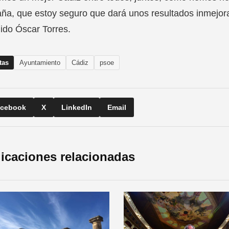
a, que estoy seguro que dará unos resultados inmejorabl
ido Óscar Torres.
tas
Ayuntamiento
Cádiz
psoe
cebook
X
LinkedIn
Email
icaciones relacionadas