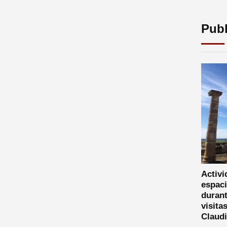
Publ
Activi
espaci
durant
visita
Claud