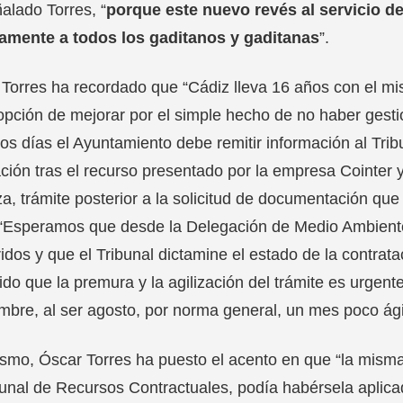
alado Torres, “
porque este nuevo revés al servicio de
tamente a todos los gaditanos y gaditanas
”.
Torres ha recordado que “Cádiz lleva 16 años con el mi
opción de mejorar por el simple hecho de no haber gestio
os días el Ayuntamiento debe remitir información al Tri
ción tras el recurso presentado por la empresa Cointer 
za, trámite posterior a la solicitud de documentación q
 “Esperamos que desde la Delegación de Medio Ambiente
idos y que el Tribunal dictamine el estado de la contrata
ido que la premura y la agilización del trámite es urgent
mbre, al ser agosto, por norma general, un mes poco ágil
smo, Óscar Torres ha puesto el acento en que “la misma
bunal de Recursos Contractuales, podía habérsela aplicado