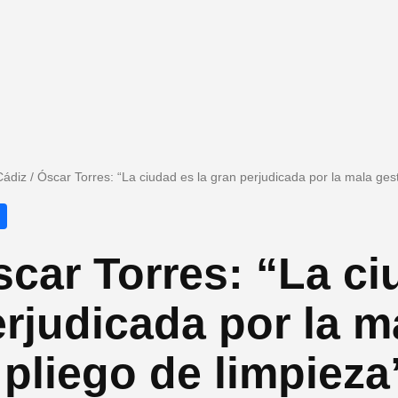
Cádiz
/
Óscar Torres: “La ciudad es la gran perjudicada por la mala gest
car Torres: “La ci
rjudicada por la m
 pliego de limpieza