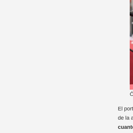
Ó
El por
de la 
cuant