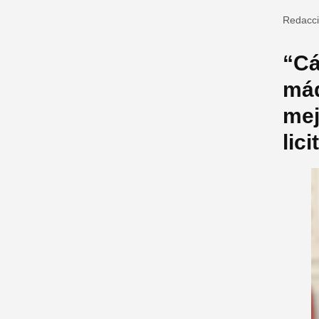
Redacc
“Cá
máq
mej
lic