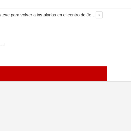
›
El Ayuntamiento inicia la restauración de las marquesinas de Plaza Esteve para volver a instalarlas en el centro de Jerez
dad -