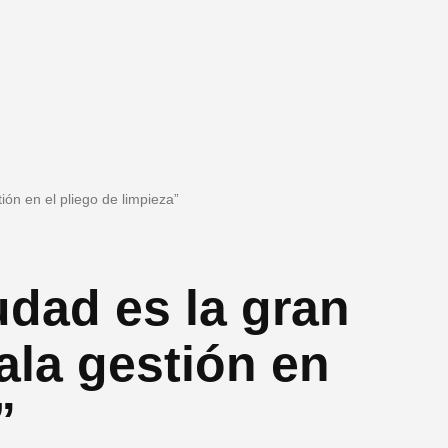
ión en el pliego de limpieza”
udad es la gran
ala gestión en
”