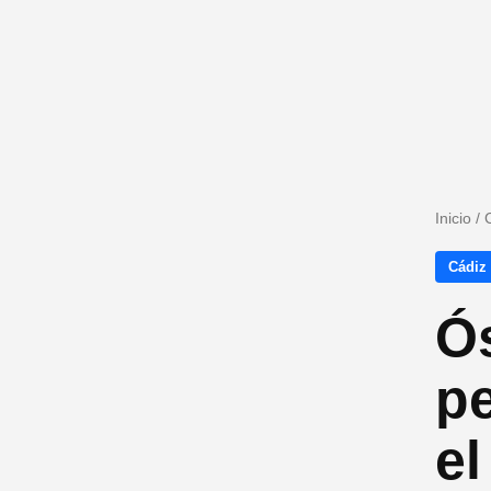
Inicio
/
Cádiz
Ós
pe
el