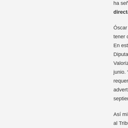
ha señ
direc
Óscar 
tener 
En est
Diputa
Valori
junio.
requer
advert
septie
Así mi
al Tri