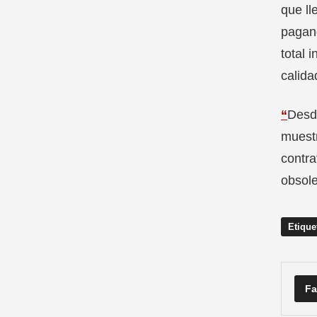
que ll
pagand
total 
calida
“
Desde
muestr
contra
obsole
Etique
Fa