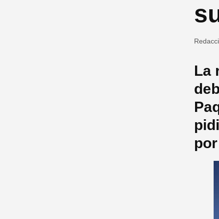
su
Redacc
La 
deb
Paq
pid
por