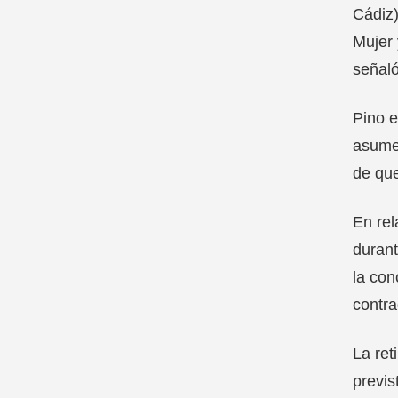
Cádiz)
Mujer 
señaló
Pino e
asume 
de que
En rel
durant
la con
contra
La ret
previs