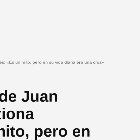
: «Es un mito, pero en su vida diaria era una cruz»
 de Juan
tiona
ito, pero en