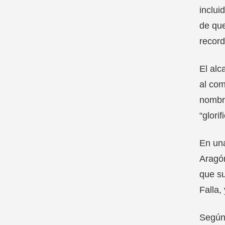
inclui
de que
record
El alc
al com
nombre
“glorif
En una
Aragón
que su
Falla,
Según 