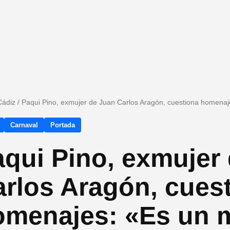
Cádiz
/
Paqui Pino, exmujer de Juan Carlos Aragón, cuestiona homenajes
Carnaval
Portada
qui Pino, exmujer
rlos Aragón, cues
menajes: «Es un m