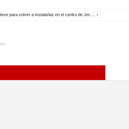
›
El Ayuntamiento inicia la restauración de las marquesinas de Plaza Esteve para volver a instalarlas en el centro de Jerez
dad -