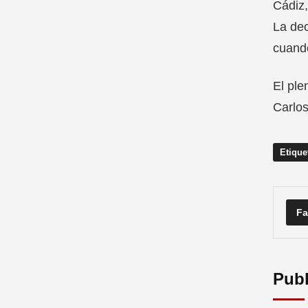
Cádiz,
La dec
cuando
El ple
Carlos
Etique
Fa
Publ