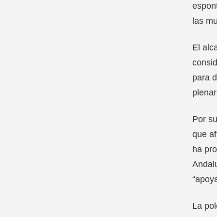
espont
las mu
El alc
consid
para d
plenar
Por su
que af
ha pro
Andalu
“apoya
La pol