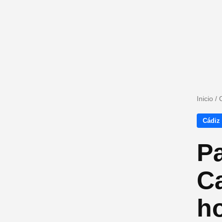
Inicio
/
Cádiz
Pa
Ca
ho