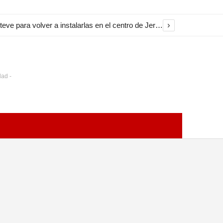
›
El Ayuntamiento inicia la restauración de las marquesinas de Plaza Esteve para volver a instalarlas en el centro de Jerez
dad -