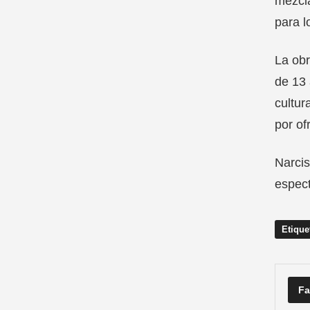
mezcla
para l
La obr
de 13
cultur
por of
Narcis
espect
Etique
Fa