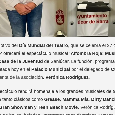
otivo del
Día Mundial del Teatro
, que se celebra el 27
’
ofrecerá el espectáculo musical
‘Alfombra Roja: Musi
Casa de la Juventud
de Sanlúcar. La función, programa
ntada hoy en el
Palacio Municipal
por el delegado de
C
enta de la asociación,
Verónica Rodríguez
.
ectáculo rendirá homenaje a los grandes musicales de t
a tanto clásicos como
Grease
,
Mamma Mía
,
Dirty Danc
 Gran Showman
y
Teen Beach Movie
. Verónica Rodrígu