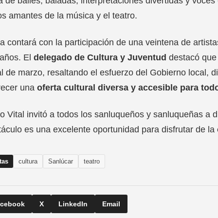
 de bailes, baladas, interpretaciones divertidas y voces
os amantes de la música y el teatro.
a contará con la participación de una veintena de artis
 años. El
delegado de Cultura y Juventud
destacó que 
al de marzo, resaltando el esfuerzo del Gobierno local, d
recer una
oferta cultural diversa y accesible para tod
o Vital invitó a todos los sanluqueños y sanluqueñas a d
áculo es una excelente oportunidad para disfrutar de la
tas
cultura
Sanlúcar
teatro
cebook
X
LinkedIn
Email