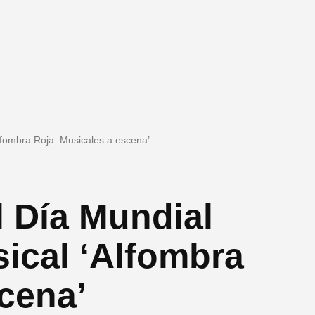
Alfombra Roja: Musicales a escena’
l Día Mundial
sical ‘Alfombra
cena’