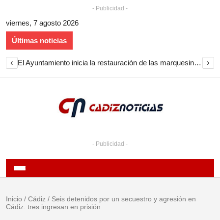
- Publicidad -
viernes, 7 agosto 2026
Últimas noticias
‹
›
El Ayuntamiento inicia la restauración de las marquesinas de Plaza Esteve para volver a instalarlas en el centro de Jerez
- Publicidad -
Inicio
/
Cádiz
/
Seis detenidos por un secuestro y agresión en
Cádiz: tres ingresan en prisión