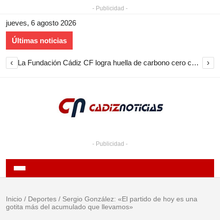
- Publicidad -
jueves, 6 agosto 2026
Últimas noticias
‹
›
La Fundación Cádiz CF logra huella de carbono cero con su voluntariado tras recoger 690 kilos de pilas en la provincia
- Publicidad -
Inicio
/
Deportes
/
Sergio González: «El partido de hoy es una
gotita más del acumulado que llevamos»