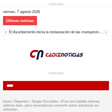
- Publicidad -
viernes, 7 agosto 2026
Últimas noticias
‹
›
El Ayuntamiento inicia la restauración de las marquesinas de Plaza Esteve para volver a instalarlas en el centro de Jerez
- Publicidad -
Inicio
/
Deportes
/
Sergio González: «Fue una batalla intensa,
salimos bien, pero necesitamos convertir estos esfuerzos en
victorias»