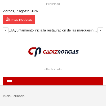
- Publicidad -
viernes, 7 agosto 2026
Últimas noticias
‹
›
El Ayuntamiento inicia la restauración de las marquesinas de Plaza Esteve para volver a instalarlas en el centro de Jerez
- Publicidad -
Inicio
/
cribado