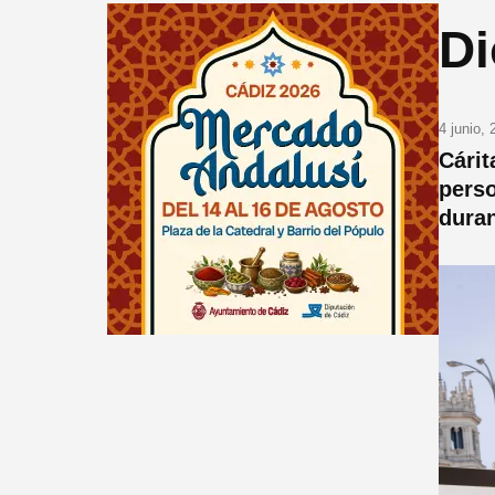
Di
4 junio,
Cárit
perso
dura