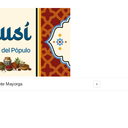
›
El Ayuntamiento inicia la restauración de las marquesinas de Plaza Esteve para volver a instalarlas en el centro de Jerez