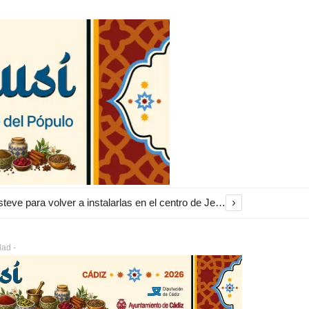
›
El Ayuntamiento inicia la restauración de las marquesinas de Plaza Esteve para volver a instalarlas en el centro de Jerez
dad -