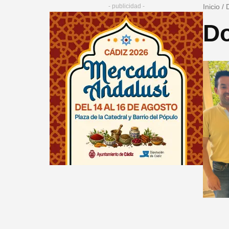
- publicidad -
Inicio
/
Do