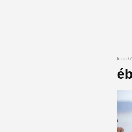
Inicio
/
éb