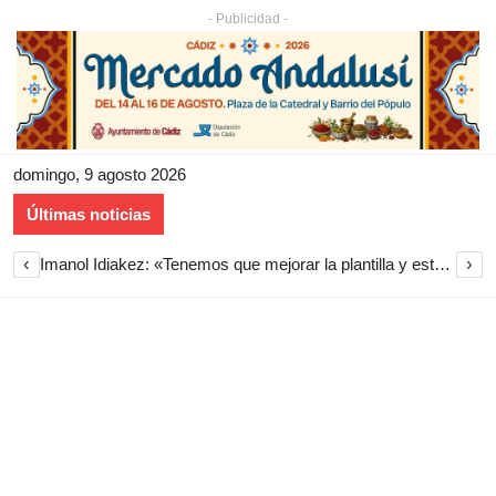
- Publicidad -
domingo, 9 agosto 2026
Últimas noticias
‹
›
1 – 3 | La UD Las Palmas gana el Trofeo Carranza 2026 tras imponerse al Cádiz CF