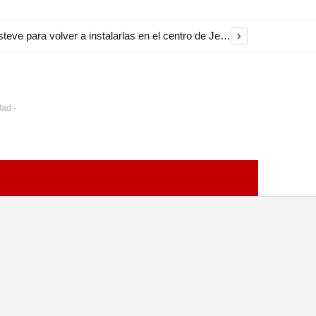
›
El Ayuntamiento inicia la restauración de las marquesinas de Plaza Esteve para volver a instalarlas en el centro de Jerez
dad -