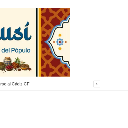
›
erse al Cádiz CF