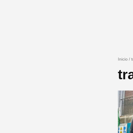
Inicio
/
tr