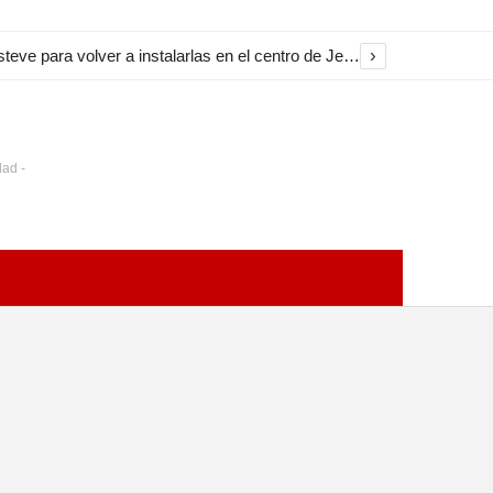
›
El Ayuntamiento inicia la restauración de las marquesinas de Plaza Esteve para volver a instalarlas en el centro de Jerez
dad -