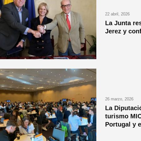
22 abril, 2026
La Junta res
Jerez y con
26 marzo, 2026
La Diputaci
turismo MIC
Portugal y 