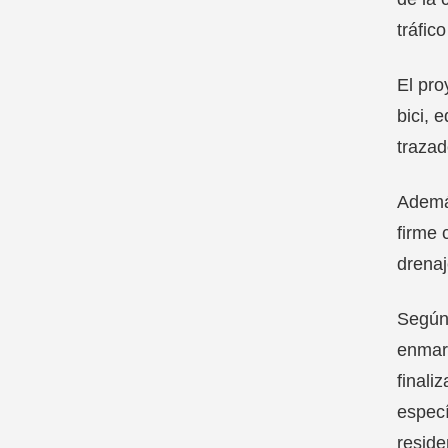
tráfic
El pro
bici, 
trazad
Además
firme 
drenaj
Según 
enmarc
finali
especí
reside