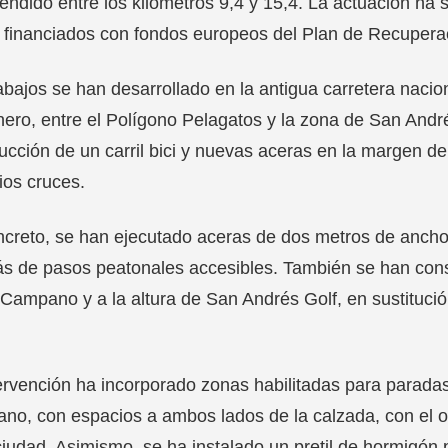
ndido entre los kilómetros 9,4 y 15,4. La actuación ha 
 financiados con fondos europeos del Plan de Recupera
abajos se han desarrollado en la antigua carretera nacio
nero, entre el Polígono Pelagatos y la zona de San André
ucción de un carril bici y nuevas aceras en la margen de
ios cruces.
creto, se han ejecutado aceras de dos metros de ancho y
 de pasos peatonales accesibles. También se han constr
Campano y a la altura de San Andrés Golf, en sustitució
ervención ha incorporado zonas habilitadas para parada
o, con espacios a ambos lados de la calzada, con el obje
ciudad. Asimismo, se ha instalado un pretil de hormigón p