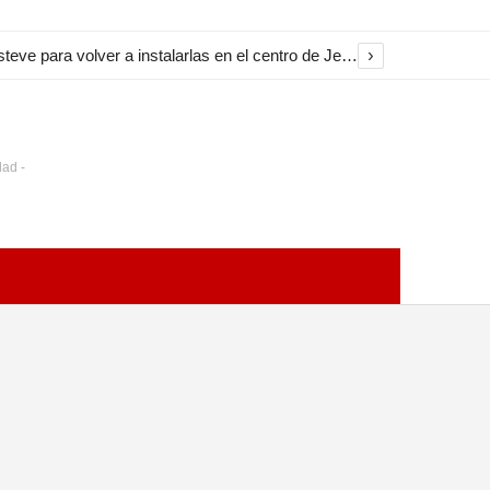
›
El Ayuntamiento inicia la restauración de las marquesinas de Plaza Esteve para volver a instalarlas en el centro de Jerez
dad -