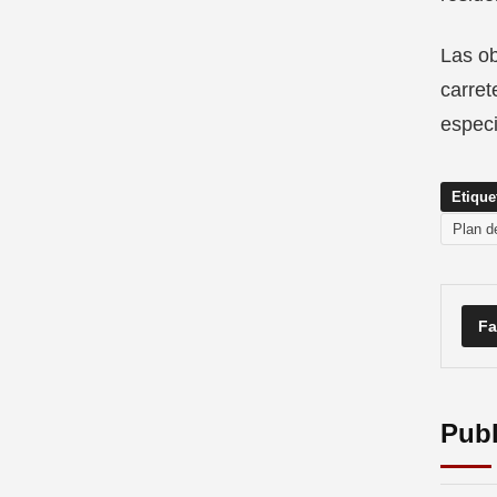
Las ob
carret
especi
Etique
Plan d
Fa
Publ