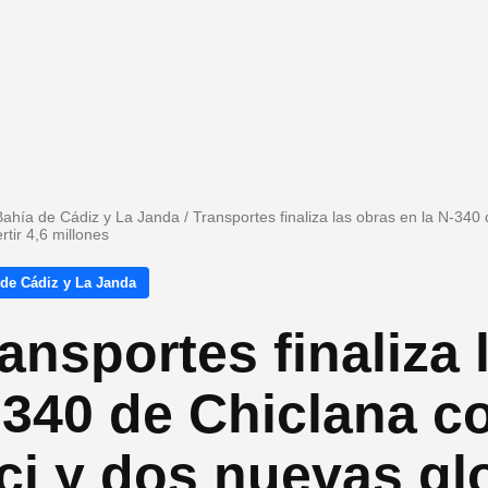
Bahía de Cádiz y La Janda
/
Transportes finaliza las obras en la N-340 
ertir 4,6 millones
 de Cádiz y La Janda
ansportes finaliza 
340 de Chiclana co
ci y dos nuevas glo