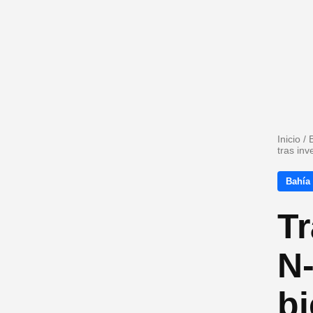
Inicio
/
tras inv
Bahía
Tr
N-
bi