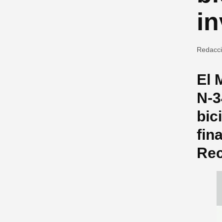
in
Redacc
El 
N-3
bic
fin
Rec