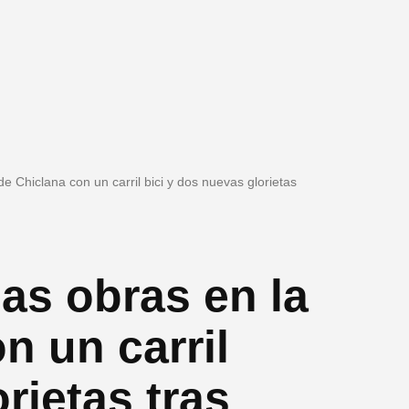
de Chiclana con un carril bici y dos nuevas glorietas
las obras en la
n un carril
rietas tras