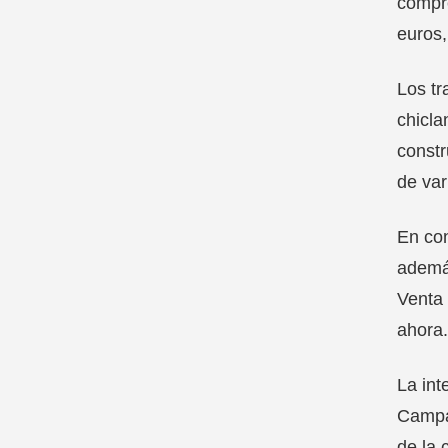
compre
euros,
Los tr
chicla
constr
de var
En con
además
Venta 
ahora.
La int
Campan
de la 