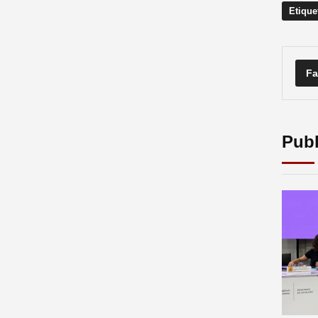
Etique
Fa
Publ