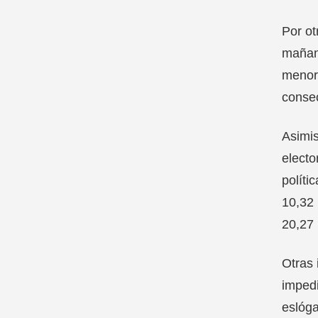
Por ot
mañana
menore
consec
Asimis
electo
políti
10,32 
20,27
Otras 
impedi
eslóga