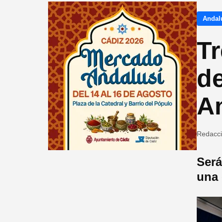
Andalu
Tr
de
A
Redacc
Será
una 