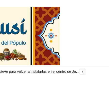
›
El Ayuntamiento inicia la restauración de las marquesinas de Plaza Esteve para volver a instalarlas en el centro de Jerez