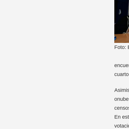
Foto: 
encuen
cuart
Asimis
onuben
censos
En est
votaci