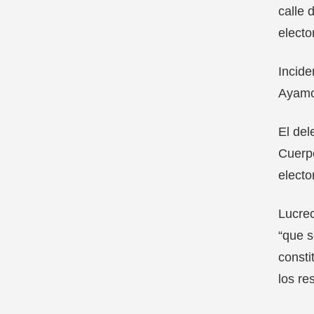
calle 
electo
Incide
Ayamon
El del
Cuerpo
electo
Lucrec
“que s
consti
los re