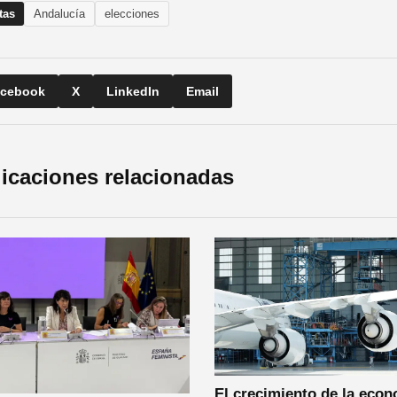
tas
Andalucía
elecciones
cebook
X
LinkedIn
Email
icaciones relacionadas
El crecimiento de la eco