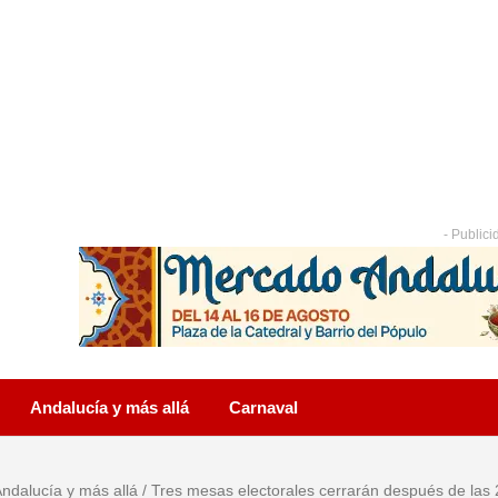
- Publici
Andalucía y más allá
Carnaval
ndalucía y más allá
/
Tres mesas electorales cerrarán después de las 