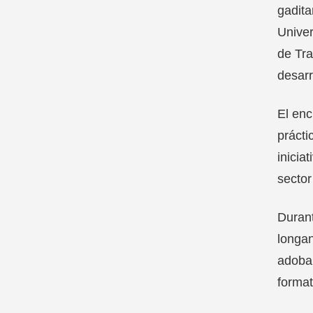
gadita
Univer
de Tra
desarr
El enc
prácti
inicia
sector
Durant
longan
adobar
format