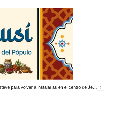
›
El Ayuntamiento inicia la restauración de las marquesinas de Plaza Esteve para volver a instalarlas en el centro de Jerez