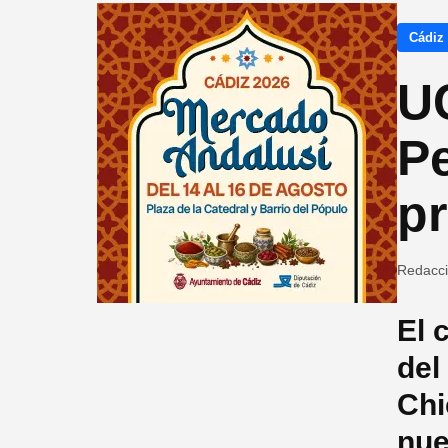
Cádiz
U
P
pr
Redacc
El 
del
Chi
nue