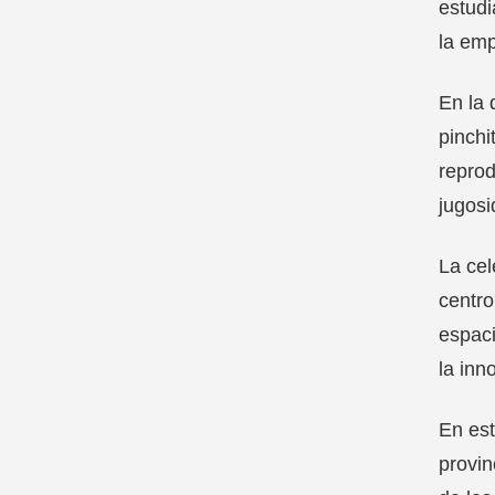
estudi
la emp
En la 
pinchi
reprod
jugosi
La ce
centro
espaci
la inn
En est
provin