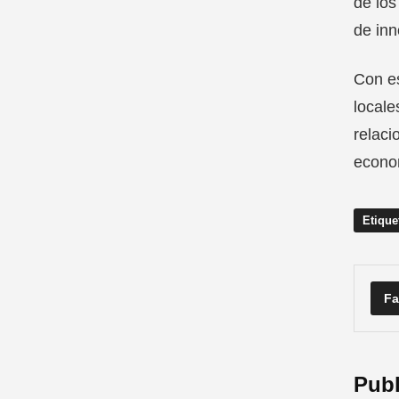
de los
de inn
Con es
locale
relaci
econom
Etique
Fa
Publ