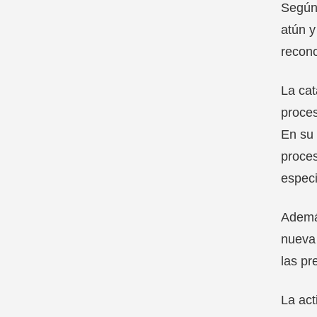
Según 
atún 
recono
La cat
proces
En su 
proces
especi
Además
nueva 
las pr
La act