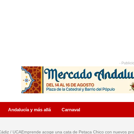
- Publici
Andalucía y más allá
Carnaval
Cádiz
/
UCAEmprende acoge una cata de Petaca Chico con nuevos pro