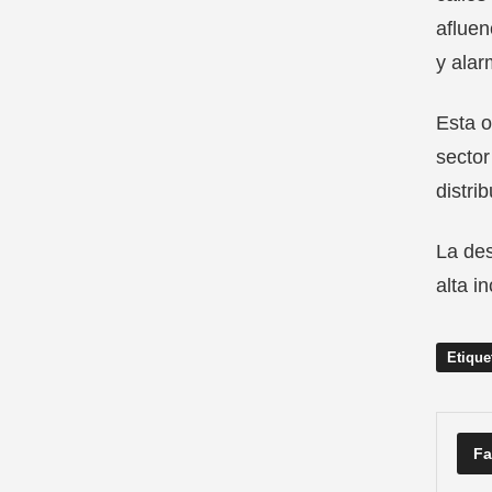
afluen
y alar
Esta o
sector
distri
La des
alta i
Etique
Fa