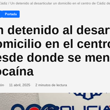
Cádiz
/
Un detenido al desarticular un domicilio en el centro de Cádi
Portada
 detenido al desar
micilio en el cent
esde donde se me
ocaína
ión
11 abril, 2025
2 minutos de lectura