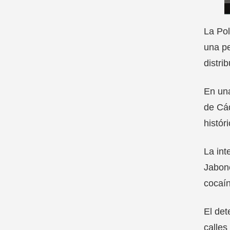
La Pol
una pe
distri
En una
de Cád
históri
La int
Jabone
cocaín
El det
calles