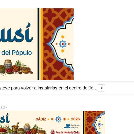
›
El Ayuntamiento inicia la restauración de las marquesinas de Plaza Esteve para volver a instalarlas en el centro de Jerez
dad -