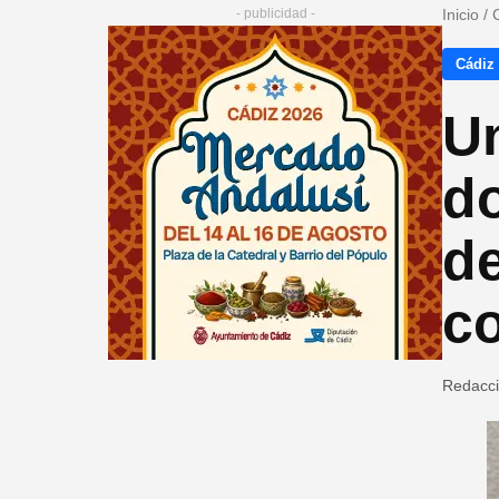
- publicidad -
Inicio
/
Cádiz
Un
do
d
c
Redacc