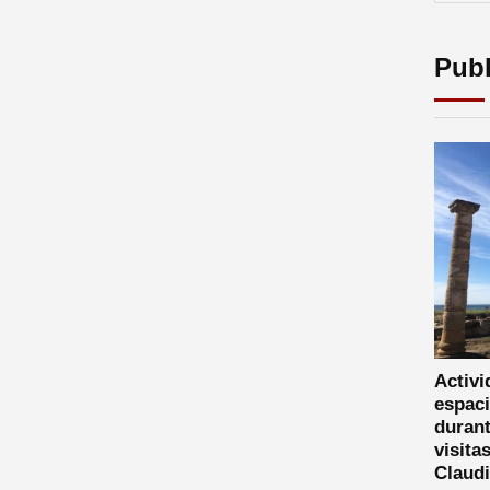
Publ
Activi
espaci
durant
visita
Claud