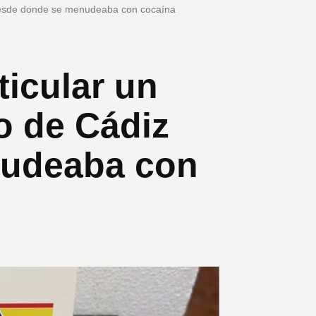
z desde donde se menudeaba con cocaína
ticular un
ro de Cádiz
nudeaba con