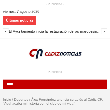
- Publicidad -
viernes, 7 agosto 2026
Últimas noticias
‹
›
El Ayuntamiento inicia la restauración de las marquesinas de Plaza Esteve para volver a instalarlas en el centro de Jerez
- Publicidad -
Inicio
/
Deportes
/
Álex Fernández anuncia su adiós al Cádiz CF:
“Aquí acaba mi historia con el club de mi vida”