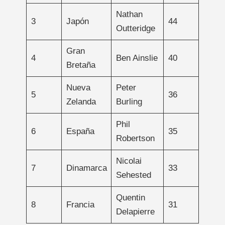
Nathan
3
Japón
44
Outteridge
Gran
4
Ben Ainslie
40
Bretaña
Nueva
Peter
5
36
Zelanda
Burling
Phil
6
España
35
Robertson
Nicolai
7
Dinamarca
33
Sehested
Quentin
8
Francia
31
Delapierre