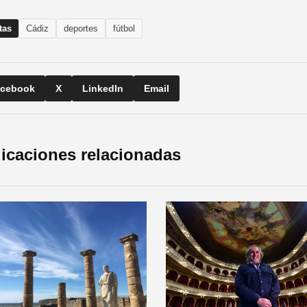
tas
Cádiz
deportes
fútbol
cebook
X
LinkedIn
Email
icaciones relacionadas