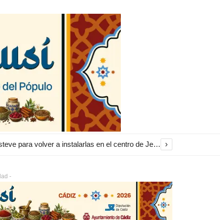
›
El Ayuntamiento inicia la restauración de las marquesinas de Plaza Esteve para volver a instalarlas en el centro de Jerez
dad -