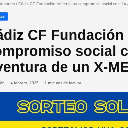
Deportes
/
Cádiz CF Fundación refuerza su compromiso social con ‘La
tes
ádiz CF Fundación 
ompromiso social c
ventura de un X-M
ión
4 febrero, 2025
1 minutos de lectura