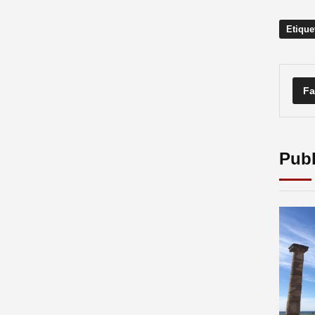
Etique
Fa
Publ