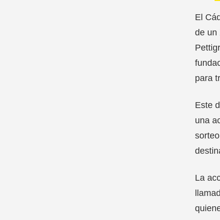
El Cád
de un 
Pettig
fundac
para t
Este d
una ac
sorteo
destin
La acc
llamad
quiene