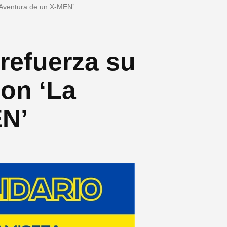
 Aventura de un X-MEN’
refuerza su
on ‘La
EN’