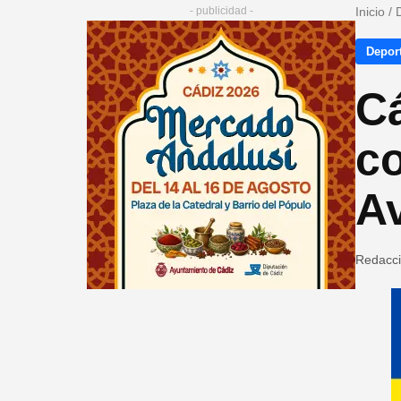
- publicidad -
Inicio
/
Depor
C
c
A
Redacc