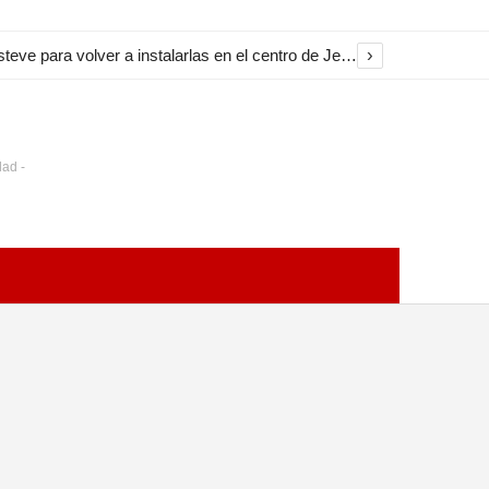
›
El Ayuntamiento inicia la restauración de las marquesinas de Plaza Esteve para volver a instalarlas en el centro de Jerez
dad -