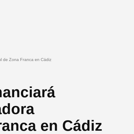
zul de Zona Franca en Cádiz
nanciará
adora
ranca en Cádiz