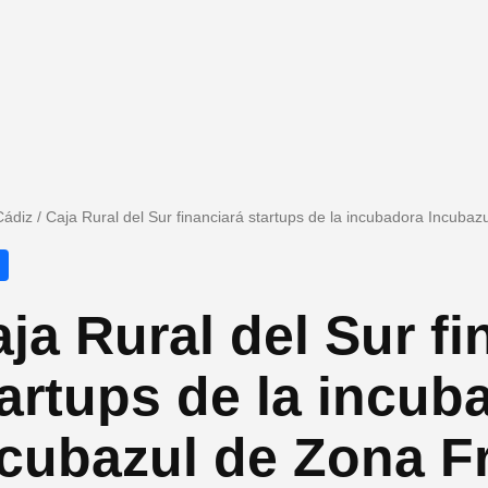
Cádiz
/
Caja Rural del Sur financiará startups de la incubadora Incuba
ja Rural del Sur fi
artups de la incub
cubazul de Zona F