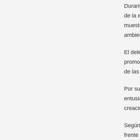
Durant
de la 
muestr
ambien
El del
promov
de la
Por su
entusi
creaci
Según 
frente