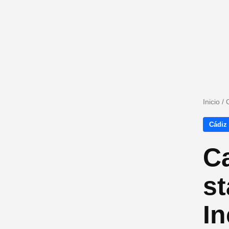
Inicio
/
Cádiz
Ca
st
In