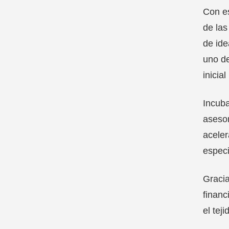
Con es
de las
de ide
uno de
inicia
Incuba
asesor
aceler
especi
Gracia
financ
el tej