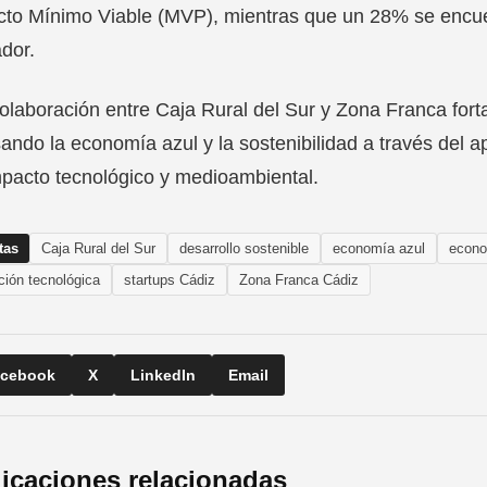
to Mínimo Viable (MVP), mientras que un 28% se encuen
dor.
olaboración entre Caja Rural del Sur y Zona Franca for
ando la economía azul y la sostenibilidad a través del a
mpacto tecnológico y medioambiental.
tas
Caja Rural del Sur
desarrollo sostenible
economía azul
econo
ción tecnológica
startups Cádiz
Zona Franca Cádiz
cebook
X
LinkedIn
Email
icaciones relacionadas