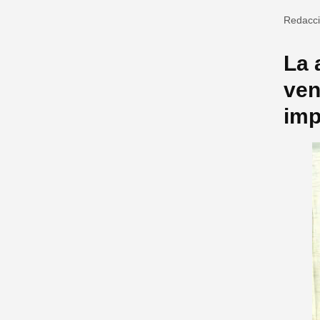
Redacc
La 
ven
imp