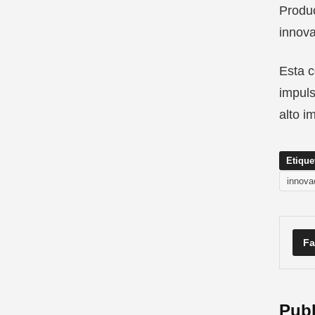
Produc
innova
Esta c
impuls
alto i
Etique
innova
Fa
Publ