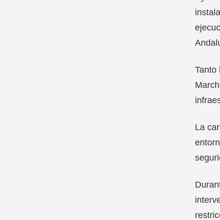
instal
ejecuc
Andalu
Tanto 
Marcha
infrae
La car
entorn
seguri
Durant
interv
restri