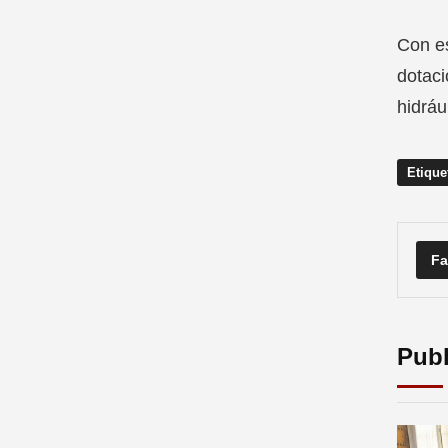
Con es
dotaci
hidráu
Etique
Fa
Publ