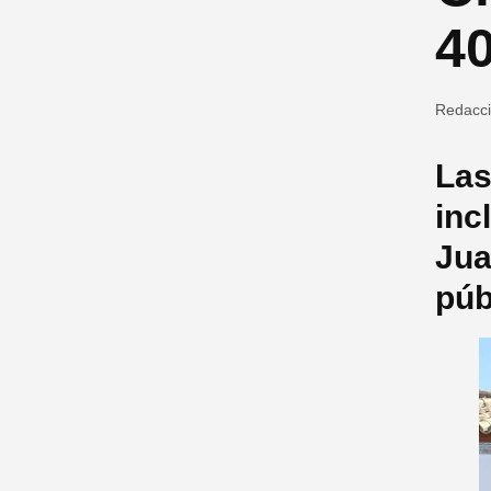
4
Redacc
Las
inc
Jua
púb