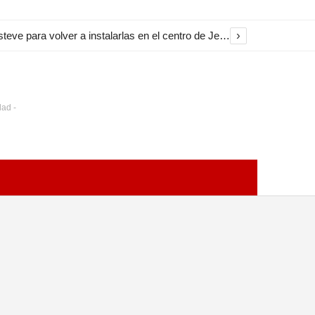
›
El Ayuntamiento inicia la restauración de las marquesinas de Plaza Esteve para volver a instalarlas en el centro de Jerez
dad -