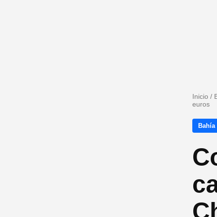
Inicio
/
euros
Bahía
Co
ca
Ch