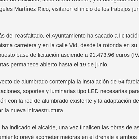
eles Martínez Rico, visitaron el inicio de los trabajos ju
 del reasfaltado, el Ayuntamiento ha sacado a licitació
isma carretera y en la calle Vid, desde la rotonda en su i
uesto base de licitación asciende a 91.473,96 euros (IVA
rtas permanece abierto hasta el 19 de junio.
yecto de alumbrado contempla la instalación de 54 farol
aciones, soportes y luminarias tipo LED necesarias par
ón con la red de alumbrado existente y la adaptación d
ar la nueva infraestructura.
ha indicado el alcalde, una vez finalicen las obras de a
miento prevé acometer mejoras en el drenaje a ambos la