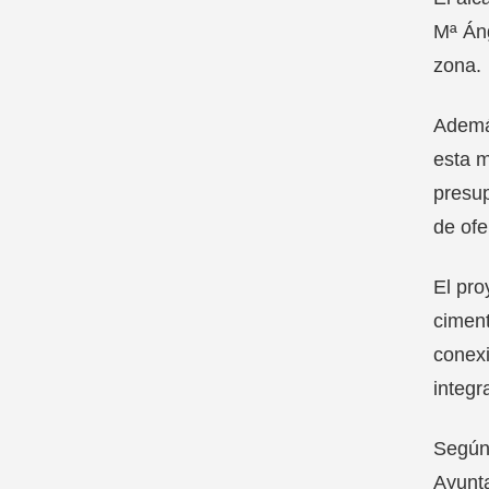
Mª Áng
zona.
Además
esta m
presup
de ofe
El pro
ciment
conexi
integr
Según 
Ayunta