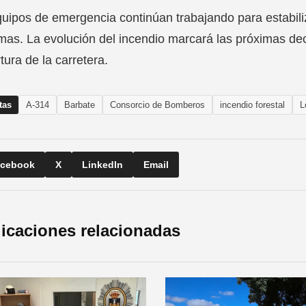
uipos de emergencia continúan trabajando para estabiliz
amas. La evolución del incendio marcará las próximas dec
tura de la carretera.
tas
A-314
Barbate
Consorcio de Bomberos
incendio forestal
L
cebook
X
LinkedIn
Email
icaciones relacionadas