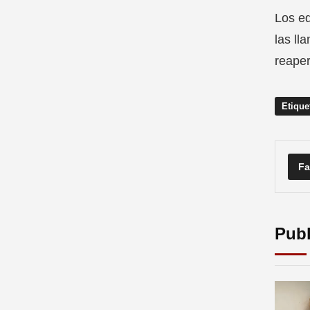
Los eq
las ll
reaper
Etique
Fa
Publ