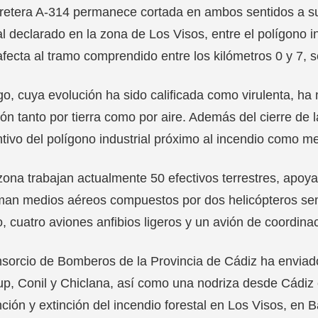
retera A-314 permanece cortada en ambos sentidos a su
al declarado en la zona de Los Visos, entre el polígono i
afecta al tramo comprendido entre los kilómetros 0 y 7, 
go, cuya evolución ha sido calificada como virulenta, ha
ión tanto por tierra como por aire. Además del cierre de 
tivo del polígono industrial próximo al incendio como m
zona trabajan actualmente 50 efectivos terrestres, apoy
man medios aéreos compuestos por dos helicópteros sem
 cuatro aviones anfibios ligeros y un avión de coordinac
sorcio de Bomberos de la Provincia de Cádiz ha enviad
p, Conil y Chiclana, así como una nodriza desde Cádiz c
ción y extinción del incendio forestal en Los Visos, en B