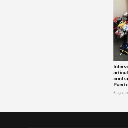
Interv
artícu
contra
Puerto
6 agosto