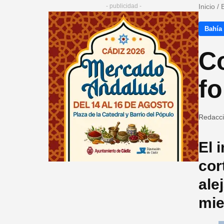
- publicidad -
Inicio
/
Bahía
Co
fo
Redacc
El 
cor
ale
mie