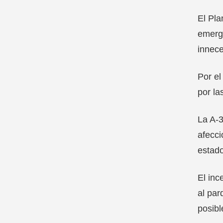
El Pla
emerge
innece
Por el
por la
La A-3
afecci
estado
El inc
al par
posibl