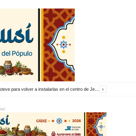
›
El Ayuntamiento inicia la restauración de las marquesinas de Plaza Esteve para volver a instalarlas en el centro de Jerez
dad -