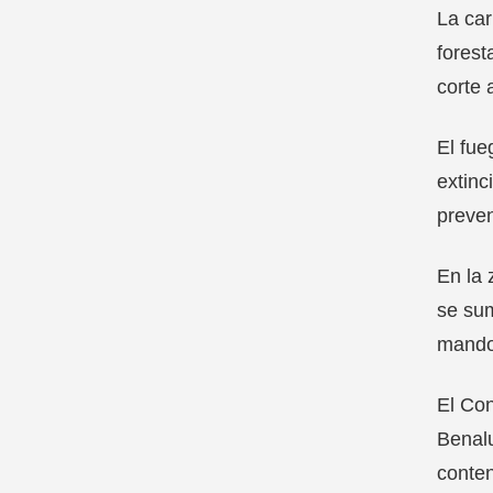
La car
forest
corte 
El fue
extinc
preven
En la 
se su
mando,
El Con
Benalu
conten